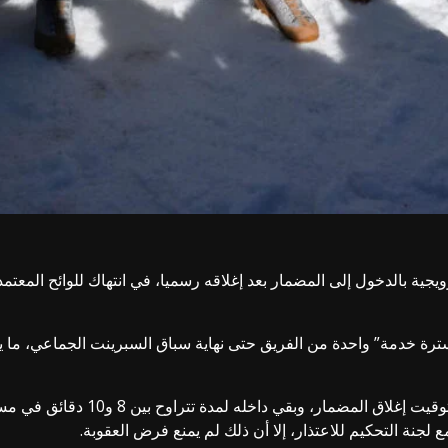
لفنيين في البعثة النرويجية بالدخول إلى المضمار بعد إغلاقه رسميا، في انتهاك للوائ
ترة خدمة” واحدة من الفريق حتى نهاية سباق السبرينت الجماعي، ما يع
اوح بين 8 و10 دقائق في مسار الكلاسيك، بينما كان مسار التزلج الحر لا يزال مفتوحا.
جنة التحكيم للاعتذار، إلا أن ذلك لم يمنع فرض العقوبة.