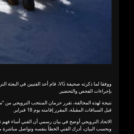
ووفقا لما ذكرته صحيفة VG، قام أحد ا
بإجراءات الفحص والتحضير.
نتيجة لهذه المخالفة، تقرر حرمان المنتخب النرويجي من “س
قبل السباقات المقبلة، المقرر إقامته يوم 18 فبراير.
الاتحاد النرويجي أوضح في بيان رسمي أن الفني أساء فهم توقيت إغلاق المضمار، وبقي داخله لمدة تتر
وبحسب البيان، أدرك الفني الخطأ بنفسه وتواصل مباشرة مع ل