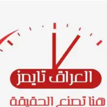
Ski
t
conten