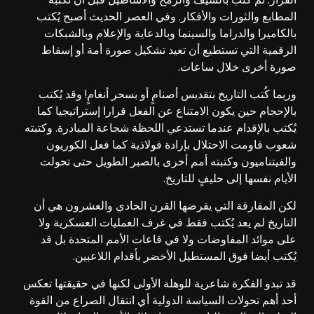
المطابع والثورات والأفكار. وفي العصر الحديث أصبح يُكتب
بالكاميرا والدراما والسينما وبالدعاية والإعلام وبالشبكات
الرقمية التي تستطيع أن تعيد تشكيل صورة أمة أو إسقاط
صورة أخرى خلال ساعات.
وربما كُتب التاريخ بتقديس أصنامٍ أو بسحر أنغامٍ! وقد يُكتب
بالإحجام حين يكون الامتناع عن الفعل قرارا إستراتيجيا كما
يُكتب بالإقدام عندما تستدعي اللحظة شجاعة المبادرة. وكتبته
شعوب قاومت الاحتلال بإرادة فولاذية كما فعل الكوريون
والفيتناميون وكتبته أمم أخرى بالصبر الطويل حتى تحولت
الأيام نفسها إلى حليفٍ للتاريخ.
لكن المفارقة التي يفرضها القرن الحادي والعشرون هي أن
التاريخ لم يعد يُكتب فقط في غرف العمليات العسكرية ولا
على موائد المفاوضات ولا في قاعات الأمم المتحدة بل قد
يُكتب أيضا فوق المستطيل الأخضر بأقدام اللاعبين.
قد تبدو الفكرة شاعرية للوهلة الأولى لكنها في حقيقتها تعكس
أحد أهم تحولات السياسة الدولية أي انتقال الصراع من القوة