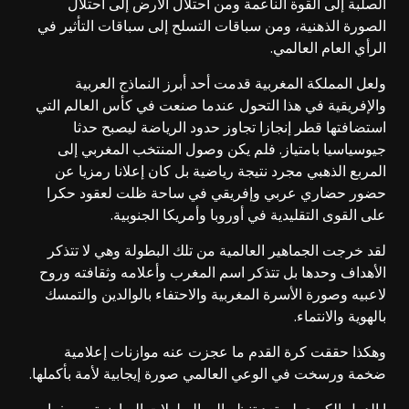
الصلبة إلى القوة الناعمة ومن احتلال الأرض إلى احتلال
الصورة الذهنية، ومن سباقات التسلح إلى سباقات التأثير في
الرأي العام العالمي.
ولعل المملكة المغربية قدمت أحد أبرز النماذج العربية
والإفريقية في هذا التحول عندما صنعت في كأس العالم التي
استضافتها قطر إنجازا تجاوز حدود الرياضة ليصبح حدثا
جيوسياسيا بامتياز. فلم يكن وصول المنتخب المغربي إلى
المربع الذهبي مجرد نتيجة رياضية بل كان إعلانا رمزيا عن
حضور حضاري عربي وإفريقي في ساحة ظلت لعقود حكرا
على القوى التقليدية في أوروبا وأمريكا الجنوبية.
لقد خرجت الجماهير العالمية من تلك البطولة وهي لا تتذكر
الأهداف وحدها بل تتذكر اسم المغرب وأعلامه وثقافته وروح
لاعبيه وصورة الأسرة المغربية والاحتفاء بالوالدين والتمسك
بالهوية والانتماء.
وهكذا حققت كرة القدم ما عجزت عنه موازنات إعلامية
ضخمة ورسخت في الوعي العالمي صورة إيجابية لأمة بأكملها.
إ الدول الكبرى لم تعد تنظر إلى البطولات الرياضية بوصفها