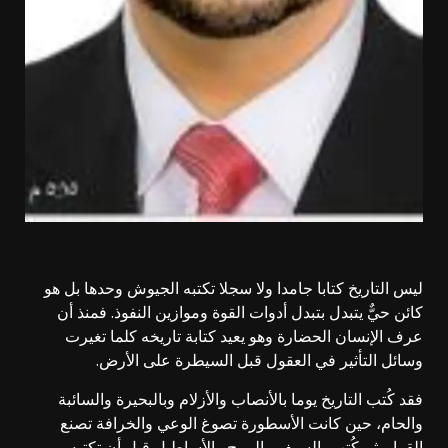
ليس التاريخ كتابا جامدا ولا سجلا تكتبه الجيوش وحدها بل هو
كائن حيٌّ يتبدل بتبدل أدوات القوة وموازين النفوذ. فمنذ أن
عرف الإنسان الحضارة وهو يعيد كتابة تاريخه كلما تغيرت
وسائل التأثير في العقول قبل السيطرة على الأرض.
فقد كُتب التاريخ يوما بالأنصاب والأزلام وبالبحيرة والسائبة
والحام، حين كانت الأسطورة تصوغ الوعي والخرافة تصنع
القرار. ثم كُتب بالسيف والرمح والأساطيل قبل أن تكتبه