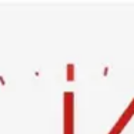
Ski
t
conten