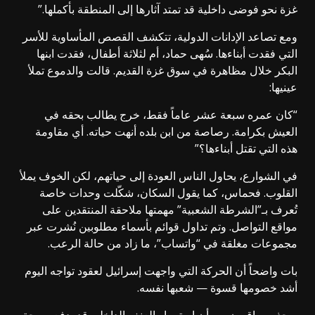
غزة نحو فوضى داخلية قد تمتد آثارها إلى المنطقة بأكملها.”
ومع تصاعد الإدانات الدولية، تتكشف القصص المأساوية للأسر
التي فقدت أبناءها. سُهى حماد، أم لثلاثة أطفال، فقدت ابنها
البكر خلال مظاهرة في سوق غزة القديم. قالت والدموع تملأ
عينيها:
“كان عمره سبعة عشر عاماً فقط، خرج يطالب بحقه في
العيش بكرامة. رصاصة من ابن بلده أنهت حياته. أي مقاومة
هذه التي تقتل أبناءها؟”
في الشوارع، يحاول الناس العودة إلى حياتهم، لكن الخوف يملأ
القلوب. فحماس، كما يقول السكان، شكّلت وحدات خاصة
تُعرف بـ”الشرطة الشعبية” مهمتها ملاحقة المنتقدين على
مواقع التواصل. وتم تداول قوائم بأسماء مطلوبين نُشرت عبر
مجموعات مغلقة في “واتساب”، ما زاد من حالة الرعب.
بات واضحاً أن الحركة التي واجهت إسرائيل لعقود تواجه اليوم
أشد خصومها قسوة — شعبها نفسه.
ويحذر مراقبون من أن استمرار العنف الداخلي قد يدفع بموجة