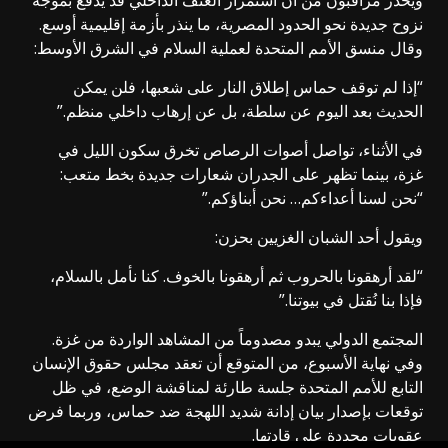
نزوح جديدة نحو الحدود المصرية، ما ينذر بأزمة إقليمية أوسع.
وقال منسق الأمم المتحدة لعملية السلام في الشرق الأوسط:
“إذا لم توقف حماس إطلاق النار على شعبها، فلن يمكن
الحديث بعد اليوم عن سلطة، بل عن إرهاب داخلي منظم.”
في الأثناء، تواصل أصوات الرصاص تخرق سكون الليل في
غزة، بينما تظهر على الجدران شعارات جديدة بخط متعب:
“نحن لسنا أعداءكم… نحن أبناؤكم.”
ويقول أحد الشبان الغزيين بحزن:
“لقد أرهقونا بالحروب ثم أرهقونا بالخوف. كنا نأمل بالسلام،
فإذا بنا نُقتل في بيوتنا.”
المجتمع الدولي يبدو مصدوماً من المشاهد الواردة من غزة.
وفي نهاية الأسبوع، من المتوقع أن تعقد مجلس حقوق الإنسان
التابع للأمم المتحدة جلسة طارئة لمناقشة الوضع، في ظل
توقعات بإصدار بيان إدانة شديد اللهجة ضد حماس، وربما فرض
عقوبات محددة على قادتها.