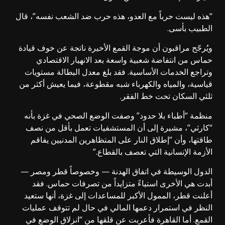
“هذه ليست حرباً مع العدو، هذه حرب ضد الشعب نفسه”، قال
الطبيب بأسى.
ويُرجّح مراقبون أن موجة القمع الأخيرة ناتجة عن خوف قيادة
حماس من انتفاضة شعبية واسعة بعد الانهيار الاقتصادي
وتراجع الخدمات الأساسية. فقد بلغ معدل البطالة مستويات
قياسية، والمياه والكهرباء شبه مقطوعة، فيما يعيش أكثر من
ثلثي السكان تحت خط الفقر.
منظمة “أطباء بلا حدود” وصفت الوضع الصحي في غزة بأنه
“كارثي”، مشيرة إلى أن المستشفيات تعمل بأقل من نصف
طاقتها، وأن “إطلاق النار على المتظاهرين المدنيين يفاقم
الأزمة الإنسانية التي تعصف بالقطاع.”
الدول الوسيطة في اتفاق الهدنة — وخصوصاً قطر ومصر —
أبدت هي الأخرى استياءً متزايداً من تصرفات حماس. فقد
أعلنت قطر، الممول الأكبر للمساعدات إلى غزة، أنها ستعيد
النظر في استمرار دعمها المالي في حال لم تتوقف عمليات
القمع. أما القاهرة فأعربت عن قلقها من “انزلاق الوضع في