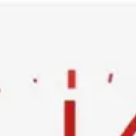
Ski
t
conten