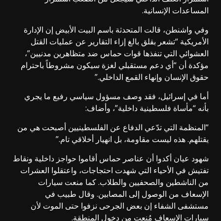
المساعدات الإنسانية.
وفي واشنطن، قالت المتحدثة باسم البيت الأبيض إن الإدارة
الأمريكية “تشعر بقلق بالغ إزاء التقارير عن عمليات القتل
العشوائي التي تنفذها قوات حماس ضد متظاهرين مدنيين”،
مؤكدة أن “أي دعم مستقبلي لغزة سيكون مشروطاً باحترام
حقوق الإنسان وإنهاء القمع الداخلي.”
أما في إسرائيل، فقد وصف مسؤول سياسي رفيع ما يجري
بأنه “مأساة فلسطينية داخلية”، وأضاف:
“المنظمة التي تدّعي الدفاع عن الفلسطينيين أصبحت هي من
يقتلهم. هذه ليست مقاومة، بل انهيار أخلاقي تام.”
شهود عيان أكدوا أن عناصر حماس أقاموا حواجز داخلية ونقاط
تفتيش في الأحياء التي شهدت احتجاجات، واعتقلوا العشرات
من الناشطين والصحفيين والطلاب. كما منعت سيارات
الإسعاف من الوصول إلى المصابين. وقال طبيب في
مستشفى الشفاء إن بعض الجرحى نزفوا حتى الموت لأن
سيارات الإسعاف مُنعت من دخول المنطقة.