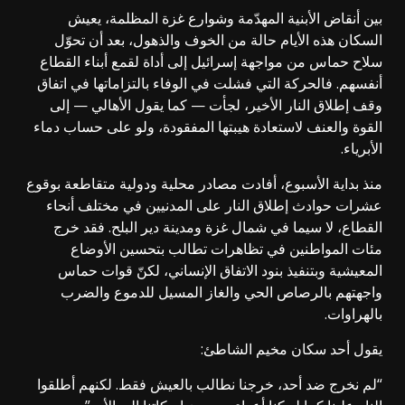
بين أنقاض الأبنية المهدّمة وشوارع غزة المظلمة، يعيش
السكان هذه الأيام حالة من الخوف والذهول، بعد أن تحوّل
سلاح حماس من مواجهة إسرائيل إلى أداة لقمع أبناء القطاع
أنفسهم. فالحركة التي فشلت في الوفاء بالتزاماتها في اتفاق
وقف إطلاق النار الأخير، لجأت — كما يقول الأهالي — إلى
القوة والعنف لاستعادة هيبتها المفقودة، ولو على حساب دماء
الأبرياء.
منذ
بداية الأسبوع، أفادت مصادر محلية ودولية متقاطعة بوقوع
عشرات حوادث إطلاق النار على المدنيين في مختلف أنحاء
القطاع، لا سيما في شمال غزة ومدينة دير البلح. فقد خرج
مئات المواطنين في تظاهرات تطالب بتحسين الأوضاع
المعيشية وبتنفيذ بنود الاتفاق الإنساني، لكنّ قوات حماس
واجهتهم بالرصاص الحي والغاز المسيل للدموع والضرب
بالهراوات.
يقول أحد سكان مخيم الشاطئ:
“لم نخرج ضد أحد، خرجنا نطالب بالعيش فقط. لكنهم أطلقوا