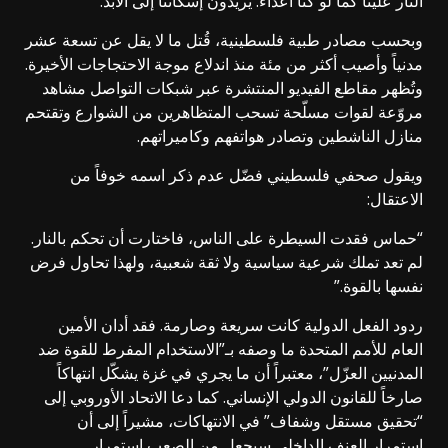
النار علينا كما لو كنا أعداء. يريدون إسكاتنا إلى الأبد.”
وبحسب مصادر طبية فلسطينية، قُتل ما لا يقل عن تسعة عشر
مدنياً وأصيب أكثر من مئة منذ اندلاع موجة الاحتجاجات الأخيرة.
وتُظهر مقاطع الفيديو المنتشرة عبر شبكات التواصل مشاهد
مروّعة لقوات مسلّحة تسحب المتظاهرين من الشوارع وتقتحم
منازل الناشطين وتصادر هواتفهم وكاميراتهم.
ويقول صحفي فلسطيني فضّل عدم ذكر اسمه خوفاً من
الاعتقال:
“حماس فقدت السيطرة على الناس، فاختارت أن تحكم بالنار.
لم تعد تملك شرعية سياسية ولا ثقة شعبية، ولهذا تحاول فرض
نفسها بالقوة.”
ردود الفعل الدولية كانت سريعة وصارمة. فقد أدان الأمين
العام للأمم المتحدة ما وصفه بـ”الاستخدام المفرط للقوة ضد
المدنيين العزّل”، معتبراً أن ما يجري في غزة يشكّل انتهاكاً
صارخاً للقانون الدولي الإنساني. كما دعا الاتحاد الأوروبي إلى
“تحقيق مستقل وشفاف” في الانتهاكات، مشيراً إلى أن
استمرار العنف الداخلي سيجعل من الصعب استمرار