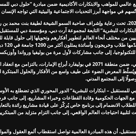
تضافة أكبر تجمع عالمي للمواهب والابتكارات الأكاديمية ضمن مبادرة “حلول دبي 
سهم في مواجهة أبرز التحديات الاجتماعية والبيئية التي تواجه الإنسان 
يُقام المعرض السنوي خلال الفترة من 17 إلى 20 نوفمبر 2025، تحت رعاية وإشراف صاحبة السمو الش
ة “ابتكارات للبشرية” التابعة لمجموعة آرت دبي، ومؤسسة دبي للمستق
سيتم اخ
كنولوجيا، إلى جانب مشاركات لأول مرة من بوليفيا ورواندا وأوزبكست
ستُدعى المشاريع المئة المختارة إلى عرض ابتكاراتها في دبي، ضمن منطقة 2071 في بوليف
سلّط المعرض الضوء على طيف واسع من الأفكار والحلول المبتكرة التي تت
صولًا إلى المجتمع المدني.
دبي للمستقبل – ابتكارات للبشرية” الدور المحوري الذي تضطلع به الأوس
ون مع الجهات الحكومية وقادة القطاعات وخبراء المشاريع، إلى جانب فرص
تيح للطلاب الانضمام إلى برنامج خاص يُركّز على قيادة مشاريع رائدة ب
مت لتلبية احتياجات العالم الواقعي، إلى جانب التزام متزايد من المبتكر
ستقبل، أن هذه المبادرة العالمية تواصل استقطاب ألمع العقول والمو