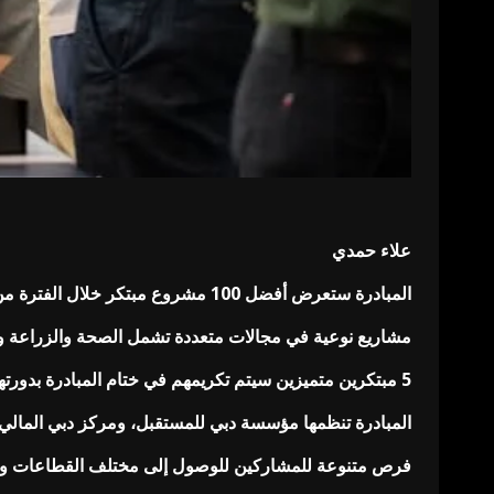
علاء حمدي
المبادرة ستعرض أفضل 100 مشروع مبتكر خلال الفترة من 17 إلى 20 نوفمبر في “منطقة 2071” بأبراج الإمارات في دبي
مشاريع نوعية في مجالات متعددة تشمل الصحة والزراعة والمي
5 مبتكرين متميزين سيتم تكريمهم في ختام المبادرة بدورتها الحادية عشرة
المبادرة تنظمها مؤسسة دبي للمستقبل، ومركز دبي المال
فرص متنوعة للمشاركين للوصول إلى مختلف القطاعات والجه