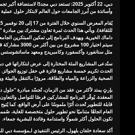
دبي، 22 أكتوبر 2025: تستعد دبي مجددًا لاس
وأساتذة من أبرز الجامعات حول العالم لابتكار حلول عملية تُ
للثقافة). ويأتي هذا الحدث ثمرة تعاون مشترك بين مبادر
مثل ستانفورد وأكسفورد وكامبريدج ومعهد ماساتشوستس للت
الحدث تكريم خمسة مشاريع فائزة في حفل توزيع الجوائز. ويُ
الصحية والزراعة والمياه والطاقة، مرورًا بـالتنقل والبيئة وو
بإرثٍ يمتد لأكثر من عقد من الزمان، تُجسّد مبادرة “حلول 
المعقدة. يُوفّر البرنامج للمشاركين فرصًا للتواصل والتعا
قابلة للتطوير تُحدث أثرًا ملموسًا على أرض الواقع. كما يُ
العام اتجاهًا متناميًا نحو تطوير حلول متخصصة للغاية، صُم
تكون الحلول أكثر شمولًا واستدامة وفائدة للبشرية جمعاء.
أكد سعادة خلفان بلهول، الرئيس التنفيذي لـمؤسسة دبي للم