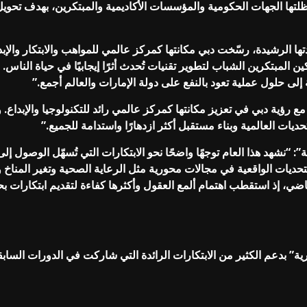
لتها الجهات الحكومية والمؤسسات الأكاديمية والمبتكرين، بهدف تحويل
رشيدة، رسّخت دبي مكانتها كمركز عالمي للمواهب والابتكار والإبداع
مكين المبتكرين الشباب لتطوير تقنيات تُحدث أثرًا إيجابيًا في حياة الن
اقة إلى حلول عملية تعود بالنفع على دولة الإمارات والعالم أجمع.”
 رؤية دبي في تعزيز مكانتها كمركز عالمي رائد للتكنولوجيا والإبداع
ديات العالمية وبناء مستقبل أكثر ازدهارًا واستدامة للجميع.”
: “نشهد هذا العام توجهًا واضحًا نحو الابتكارات التي تُسهّل الوصول إلى 
التحديات الواقعية في مجالات محورية مثل الرعاية الصحية وتغير المنا
ضي، إذ استقطب اهتمام ألمع العقول وأكثرها كفاءة لتقديم ابتكارات بحث
 بدعم الكثير من الابتكارات الرائدة التي شاركت في الدورات السابقة 