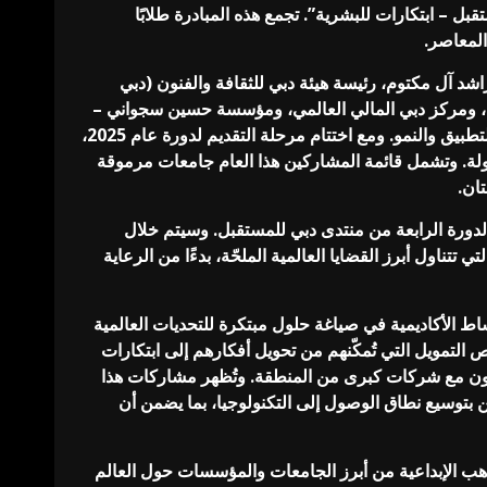
للمستقبل – ابتكارات للبشرية”. تجمع هذه المبادرة طلابًا
المعاصر.
يخة لطيفة بنت محمد بن راشد آل مكتوم، رئيسة هيئة دبي للثقافة والفنون (دبي
بل، ومركز دبي المالي العالمي، ومؤسسة حسين سجواني –
داماك الخيرية. ويهدف البرنامج إلى تمكين المبتكرين الجامعيين من مختلف أنحاء العالم لتطوير أفكارهم وتحويلها إلى حلول قابلة للتطبيق والنمو. ومع اختتام مرحلة التقديم لدورة عام 2025،
تيار 100 مشروع من بين أكثر من 3000 مشاركة قدّمها طلاب وخريجون وأساتذة يمثلون أكثر من 1200 جامعة في 120 دولة. وتشمل قائمة المشاركين هذا العام جامعات مرموقة
ان.
ارد أبراج الإمارات، بالتزامن مع انعقاد الدورة الرابعة من منتدى دبي للمستقبل. وسيتم خلال
ناول أبرز القضايا العالمية الملحّة، بدءًا من الرعاية
اط الأكاديمية في صياغة حلول مبتكرة للتحديات العالمية
 التمويل التي تُمكّنهم من تحويل أفكارهم إلى ابتكارات
التعاون مع شركات كبرى من المنطقة. وتُظهر مشاركات هذا
ين بتوسيع نطاق الوصول إلى التكنولوجيا، بما يضمن أن
اهب الإبداعية من أبرز الجامعات والمؤسسات حول العالم