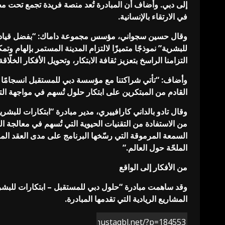
إلى دبي. وأضاف أن المبادرة تُعد منصة فريدة تجمع تحت مظ
في الارتقاء بالإنسانية.
وقال حسين سجواني، مؤسس مجموعة داماك: “بفضل قيادتها ال
للبشرية” نموذجًا متميزًا لالتزام المدينة المستمر بإلهام وت
التزامنا الراسخ بتعزيز ثقافة الابتكار، وتحويل الأفكار الخلّ
وأضاف: “تأتي شراكتنا مع مؤسسة دبي للمستقبل انسجامًا مع
القادم من المبتكرين على ابتكار حلول تُسهم في مواجهة التح
وقال تادو بالداني كارافييري، مدير مبادرة “ابتكارات للبشرية”
من الاستفادة من التقنيات الحيوية التي تُسهم في معالجة 
السمعة المرموقة التي رسّخها البرنامج على مدى العقد الما
الملحّة حول العالم.”
من الأفكار إلى الواقع
وقد ساهمت مبادرة “حلول دبي للمستقبل – ابتكارات للبشرية”
المشاريع الريادية التي تقدمها المبادرة.