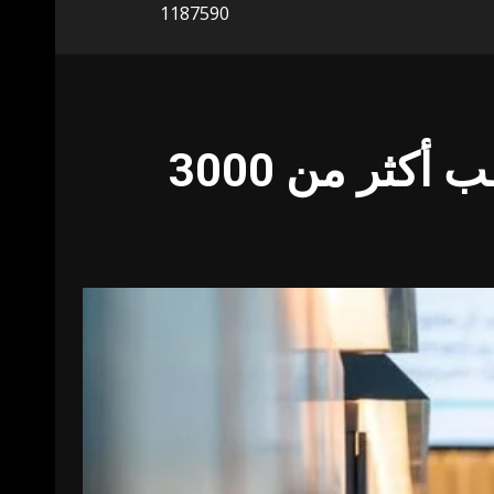
1187590
حلول دبي للمستقبل – ابتكارات للبشرية” تستقطب أكثر من 3000