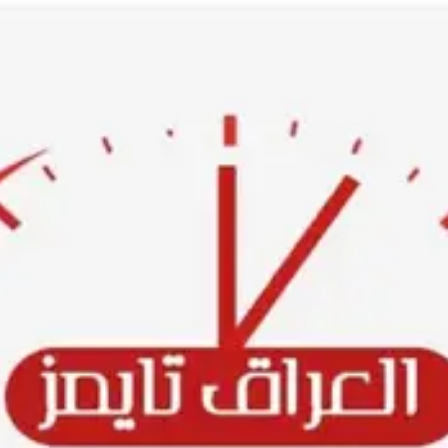
Ski
t
conten