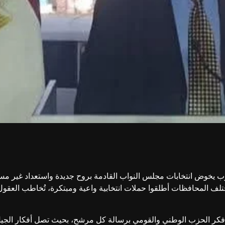
 يخوض انتخابات مجلس النواب القادمة بروح جديدة واستعداد غير مسبو
ف المحافظات أطلقوا حملات انتخابية واعية ومبتكرة، تُخاطب العقول و
ر الحزب الوطني والقومي برسالة كل مرشح، بحيث تصل أفكار الجيل إل