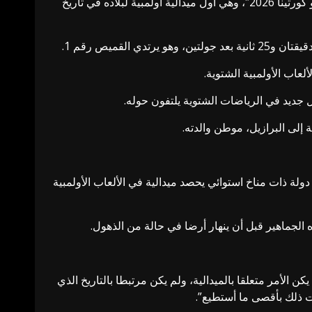
ودخل البطل البرازيلي لوكاس بينهيرو براثين، البالغ من العمر 25 عاما، بالميدالية الذهبية في دورة الألعاب الأولمبية الشتوية “ميلانو كورتينا 2026″، وهي أول ميدالية أولمبية لبلاده في تاريخ
قميص رقم 1.
لعاب الأولمبية الشتوية.
طل جديد في الرياضات الشتوية يلتفون حوله.
ولة ذات مناخ استوائي يحصد ميدالية في الألعاب الأولمبية
الأمر متعلقا بالميدالية، ولم يكن مرتبطا بالتاريخ الذي
لت ذلك بأقصى ما أستطيع”.