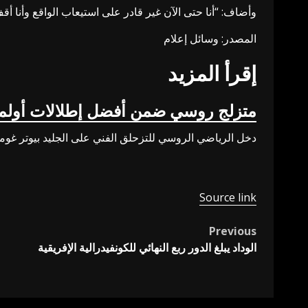
وأضاف: “أنا حتى الآن غير قادر على استيعاب الواقع وأنا أ
المصدر: وسائل إعلام
إقرأ المزيد
متزلج روسي ضمن أفضل إطلالات أولمبياد 
دخل الرياضي الروسي للتزحلق الفني على الجليد بيوتر غومينيك ضمن قائمة أفضل إ
Source link
Previous
Post
الوداد يبلغ الدور ربع النهائي للكونفيدرالية الإفريقية
navigation