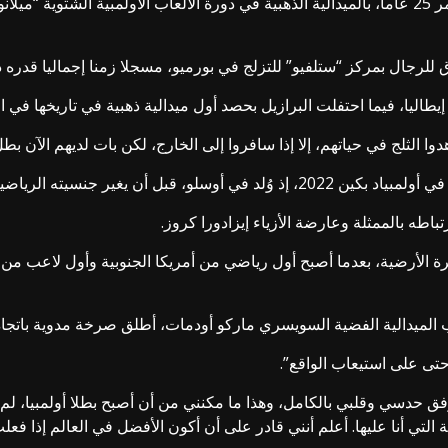
يو” للتزلج في بورميو، مسجلا زمنا إجماليا قدره دقيقتان و25 ثانية بعد جولتين، وهو يرتدي ال
اليا، فيما احتفلت البرازيل بحصد أول ميدالية ذهبية في تاريخها في الأ
ا الثلج في حياتهم، إلا إذا سافروا إلى الخارج، لكن بات لديهم الآن ب
لرياضية إلى البرازيل، موطن والدته.
باطه بالممثلة وعارضة الأزياء إيزادورا كروز.
رة الأرضية، بعدما أصبح أول رياضي من أمريكا الجنوبية وأول لاعب من د
 حتى على استيعاب الواقع”.
دسي وقلبي بالكامل، وهذا ما مكنني من أن أصبح بطلا أولمبيا، لم يكن 
التي أنا عليها. أعلم أنني قادر على أن أكون الأفضل في العالم إذا فع