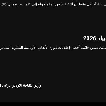
قف هنا، أحاول فقط أن ألتقط شعورا ما وأحوله إلى كلمات، رغم أن ذلك 
2026
طلالات دورة الألعاب الأولمبية الشتوية “ميلانو كورتينا 2026″ وفقا لمجلة ” Vogue Italia” في
وزير الثقافة الاردني يرعى