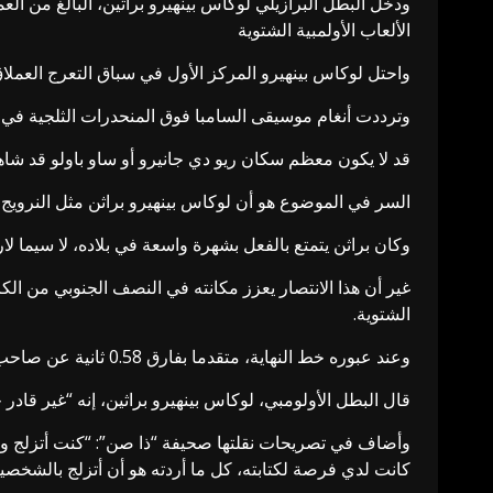
الألعاب الأولمبية الشتوية
واحتل لوكاس بينهيرو المركز الأول في سباق التعرج العملاق للرجال بمركز “ستلف
وترددت أنغام موسيقى السامبا فوق المنحدرات الثلجية في إيط
قد لا يكون معظم سكان ريو دي جانيرو أو ساو باولو قد شاهدو
السر في الموضوع هو أن لوكاس بينهيرو براثن مثل النرويج في أولمبياد بكين 2022، إذ وُلد في أوسلو، قبل أن يغير جنسيته ا
وكان براثن يتمتع بالفعل بشهرة واسعة في بلاده، لا سيما لارت
غير أن هذا الانتصار يعزز مكانته في النصف الجنوبي من الك
الشتوية.
وعند عبوره خط النهاية، متقدما بفارق 0.58 ثانية عن صاحب الميدالية الفضية السويسري ماركو أودمات، أطلق صرخة مدوية باتجاه الجماهير قبل أن ينهار أرضا في حالة من الذهول.
قال البطل الأولومبي، لوكاس بينهيرو براثين، إنه “غير قادر
وأضاف في تصريحات نقلتها صحيفة “ذا صن”: “كنت أتزلج وفق ح
كانت لدي فرصة لكتابته، كل ما أردته هو أن أتزلج بالشخصية 