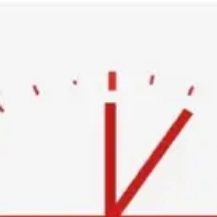
Ski
t
conten