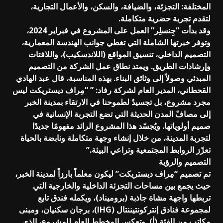
المختلفة: التجزئة، والضيافة، والسكن، والأعمال التجارية،
لتقدم تجربة حضرية متكاملة.
وقد بدأت “جِنسلِر” العمل على المشروع في فبراير 2024،
وتوفر خبرتها الشاملة التي تغطي جوانب الهندسة المعمارية،
التصميم الداخلي، تنسيق المواقع (اللاندسكيب)، واللافتات
وإرشادات الطريق. ويمتد نطاق عمل الشركة من التصميم
المبدئي وصولاً إلى وثائق البناء. بهذه المناسبة، قال عبد الهادي
القحطاني، المدير العام لشركة رفاد: ” “مِراف ديستريكت ليس
مجرد مشروع، بل تجسيدٌ لطموحنا في الارتقاء بمدينة الخبر
إلى مصافّ المدن الحديثة التي تضع التجربة الإنسانية في
صميم أولوياتها. ويُجسّد هذا المشروع الرائد مفهومًا جديدًا
لتجربة المدينة، من خلال إنشاء وجهة متكاملة ونابضة بالحياة
تعزّز الروابط المجتمعية وتراعي البيئة.”
التصميم والرؤية
تم تصميم “مِراف ديستريكت” ليكون معلماً بارزاً لمدينة الخبر،
حيث يجمع بين مساحات التجزئة الداخلية والخارجية التي
تربطها واجهة مشاة جاذبة (بروميناد)، ويكمله فندق تابع
لمجموعة فنادق إنتركونتيننتال (IHG)، برجان سكنيان، ومبنى
مكاتب من الفئة (أ). وتعكس المخطط العام للمشروع، الذي