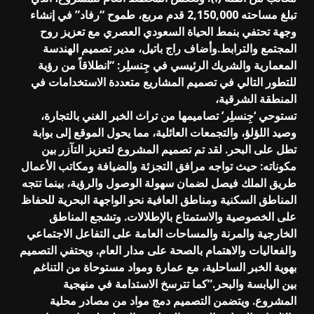
تبلغ مساحته 2,150,000 قدم مربع، طموح “رفاد” في إنشاء
وجهة تحتفي بنمط الحياة السعودي العصري مع تعزيز روح
المجتمع والترابط.وأضاف راج باتيل، مدير تصميم الهندسة
المعمارية والشريك الرئيسي في جِنسلِر: “انطلاقاً من رؤية
للتطور التالي في تصميم المشاريع متعددة الاستخدامات في
المنطقة الشرقية،
تستوحي ‘جِنسلِر’ تصاميمها من تراث الخبر الغني بالتجارة،
وصيد اللؤلؤ، والتجمعات العائلية، مما يحول الموقع إلى بوابة
تطل على البحر. لقد تم تصميم المشروع لتعزيز التآزر بين
مكوناته: حيث تواجه مرافق التجزئة والضيافة ومكاتب الأعمال
طريق الملك فيصل لضمان سهولة الوصول والرؤية، بينما تتجه
المناطق السكنية ومناطق العافية نحو الواجهة البحرية للحفاظ
على الخصوصية والاستمتاع بالإطلالات. وتشجع المناطق
الخارجية والمرنة والمساحات العامة على التفاعل الاجتماعي
والفعاليات والاهتمام بالصحة على مدار العام. ويحتفي التصميم
بهوية الخبر الساحلية، مع عمارة ومواد مستوحاة من التناغم
بين اليابسة والبحر.”كما تترسخ الاستدامة في منهجية
المشروع. ويتضمن التصميم دمج مواد من مصادر محلية