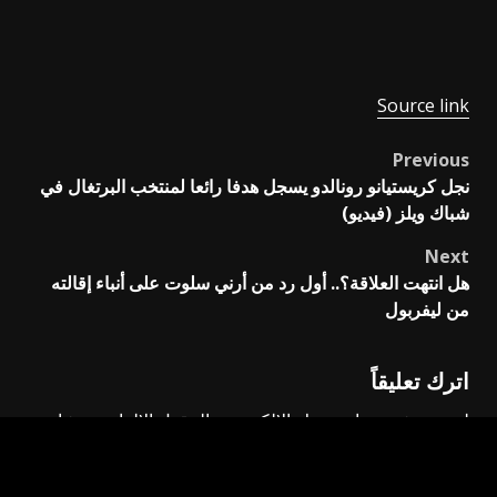
Source link
Previous
Post
نجل كريستيانو رونالدو يسجل هدفا رائعا لمنتخب البرتغال في
navigation
شباك ويلز (فيديو)
Next
هل انتهت العلاقة؟.. أول رد من أرني سلوت على أنباء إقالته
من ليفربول
اترك تعليقاً
لن يتم نشر عنوان بريدك الإلكتروني.
الحقول الإلزامية مشار
إليها بـ
*
التعليق
*