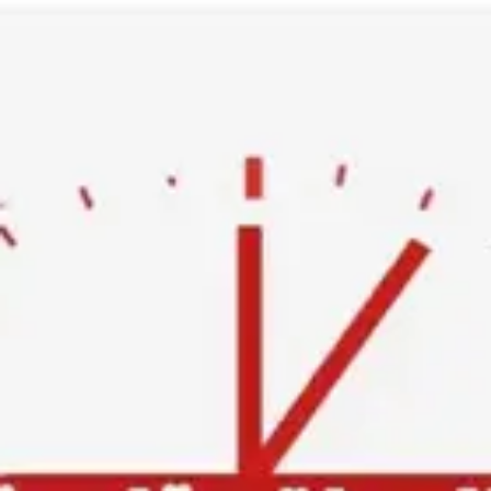
Ski
t
conten