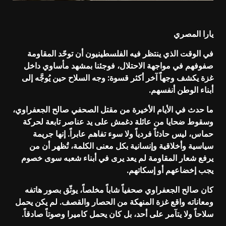
يارا المصري
في الوقت الذي ينتظر فيه الفلسطينيون أن توحّد المقاومة
صفوفهم في مواجهة الاحتلال، فوجئنا بمشهد مأساوي داخل
غزة يكشف وجهاً آخر أكثر قسوة: وجه السلاح حين يُوجَّه إلى
أبناء الوطن أنفسهم.
ما حدث في الأيام الأخيرة من مقتل الصحفي صالح الجعفراوي،
وسقوط ضحايا من عائلة دغمش على يد عناصر تابعة لحركة
حماس، ليس حادثاً فردياً ولا سوء تفاهم عابراً. إنها جريمة
سياسية وأخلاقية وإنسانية بكل معنى الكلمة، تُظهر أن من
يرفع شعار المقاومة لم يعد يرى في أبناء شعبه سوى خصوم
يجب إخضاعهم أو إسكاتهم.
كان صالح الجعفراوي صحفياً شاباً مخلصاً، يوثّق بصور هاتفه
ومعاناته واقع غزة المنهكة من الحصار والقصف. لم يكن يحمل
سلاحاً ولا يتآمر على أحد، بل كان يحمل كاميرا وصوتاً صادقاً.