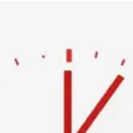
Ski
t
conten