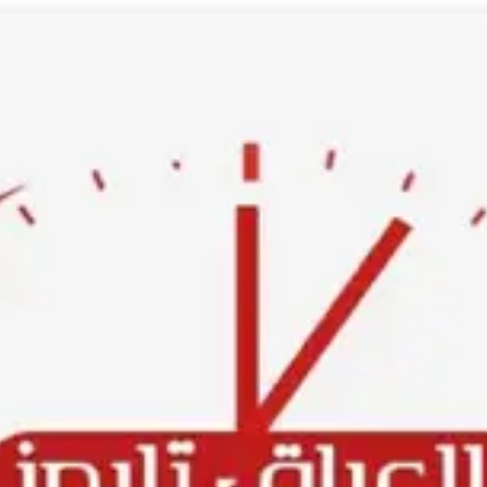
Ski
t
conten