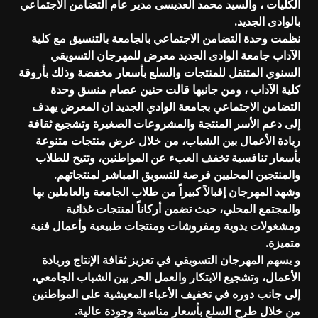
الكليات ، والسيد محمد العديسى مدير عام التضامن الاجتماعي
بالوادى الجديد.
نظمت وحدة التضامن الاجتماعي بالجامعة بالتنسيق مع كلية
الآداب جامعة الوادى الجديد معرض للمهرجان التسويقي
السنوي المتنقل للمنتجات والسلع بأسعار مخفضة وذلك بأروقة
كلية الآداب ، ومن جانبها قالت حنين عصام منسق وحدة
التضامن الاجتماعي بجامعة الوادي الجديد ان المعرض يهدف
إلى دعم الأسر المنتجة والمشروعات الصغيرة وتشجيع ثقافة
ريادة الأعمال بين الشباب، من خلال عرض منتجات متنوعة
بأسعار تنافسية تخفف العبء عن المواطنين، وتتيح للطلاب
والمنتجين المحليين فرصة للتسويق المباشر لمنتجاتهم.
وشهد المهرجان إقبالاً كبيراً من طلاب الجامعة والعاملين بها
والمجتمع المحلي، حيث تضمن أركاناً لمنتجات غذائية
ومشغولات يدوية ومفروشات ومنتجات طبيعية وأعمال فنية
متميزة.
و يسهم المهرجان التسويقي في تعزيز ثقافة الإنتاج وريادة
الأعمال، وتشجيع الابتكار والعمل الحر بين الشباب الجامعي،
إلى جانب دوره في تخفيف الأعباء المعيشية على المواطنين
من خلال طرح السلع بأسعار مناسبة وجودة عالية.