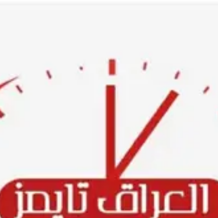
Ski
t
conten