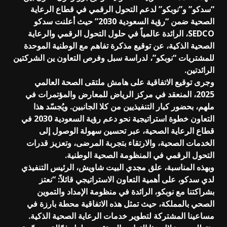
“سدكو” و”نوبكو” لدعم التحول الرقمي في قطاع الرعاية
الصحية ضمن “رؤية السعودية 2030” حيث أعلنت سدكو
SEDCO، الرائدة عالمياً في حلول التحول الرقمي والرعاية
الصحية الذكية، عن توقيع مذكرة تفاهم مع الوطنية الموحدة
للمشتريات “نوبكو”، لدراسة سبل وفرص التعاون ين الشركتين
الرائدتين.
وجرى توقيع الاتفاقية على هامش ملتقى الصحة العالمي
2025، المنعقد في مركز الرياض للمعارض والمؤتمرات في
ملهم، بحضور كبار التنفيذيين من كلا الجانبين. ويُجسّد هذا
التعاون خطوة استراتيجية نحو دعم رؤية السعودية 2030 في
قطاع الرعاية الصحية، عبر تحسين سهولة الوصول إلى
الخدمات الصحية، والارتقاء بتجربة المرضى، وتعزيز قدرات
التحول الرقمي في المنظومة الصحية الوطنية.
وبهذه المناسبة، علق مجدي البيت شاويش، الرئيس التنفيذي
لدي سدكو، على أهمية التعاون الاستراتيجي قائلاً: “نعتز
بشراكتنا مع نوبكو، الرائدة في منظومة الإمداد والتموين
الصحي بالمملكة، حيث تمثل هذه الاتفاقية محطة بارزة في
مساعينا المشتركة لتطوير خدمات الرعاية الصحية الذكية.