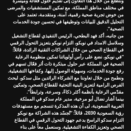
ونتطلع من خلال هذا التعاون إلى تقديم حلول فعّالة وميسّرة
في مختلف مناطق المملكة، مع تمكين المستشفيات والمرضى
من خوض تجربة صحية رقمية، آمنة، ومتقدمة، تعتمد على
التحليل الدقيق للبيانات وتوظيفها في تحسين جودة الخدمات
الصحية”.
من جانبه، أكد فهد البطحي، الرئيس التنفيذي لقطاع التشغيل
وسلاسل الامداد في نوبكو، التزام نوبكو بتعزيز التحول الرقمي
في القطاع الصحي من خلال الشراكات التقنية الرائدة، قائلاً:
“في نوبكو، نضع على رأس أولوياتنا تمكين منظومة الرعاية
الصحية في المملكة عبر حلول مبتكرة ذات أثر فعّال تسهم في
رفع جودة الخدمات، وسهولة الوصول إليها، وكفاءتها التشغيلية.
ونطمح من خلال تعاوننا مع الشركاء الرائدين مثل سدكو، لبحث
الفرص الرامية لتعزيز البنية التحتية للقطاع الصحي، وتمكين
مقدّمي الرعاية بأنظمة أكثر ذكاءً، وسرعة، وترابطاً”.
بينما أشار نضال أبو مرخية، مدير عام سدكو في المملكة
العربية السعودية، لى أن هذه المذكرة تنسجم مع مستهدفات
رؤية السعودية 2030، قائلاً: “تُجسّد هذه الشراكة مع نوبكو
التزام سدكو الراسخ بدعم جهود التحول الرقمي في القطاع
الصحي وتعزيز الكفاءة التشغيلية. وسنعمل معاً على بناء