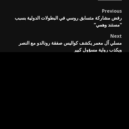
Previous
Post
رفض مشاركة متسابق روسي في البطولات الدولية بسبب
navigation
“مستند وهمي”
Next
مسلي آل معمر يكشف كواليس صفقة رونالدو مع النصر
ويكذب رواية مسؤول كبير
اترك تعليقاً
لن يتم نشر عنوان بريدك الإلكتروني.
الحقول الإلزامية مشار
إليها بـ
*
التعليق
*