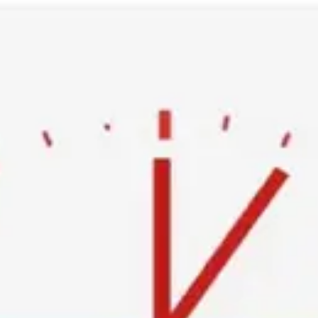
Ski
t
conten