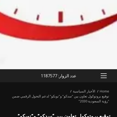
عدد الزوار: 1187577
PRIMARY
MENU
Home
الأخبار السياسية
توقيع بروتوكول تعاون بين “سدكو” و”نوبكو” لدعم التحول الرقمي ضمن
“رؤية السعودية 2030”
توقيع بروتوكول تعاون بين “سدكو” و”نوبكو”