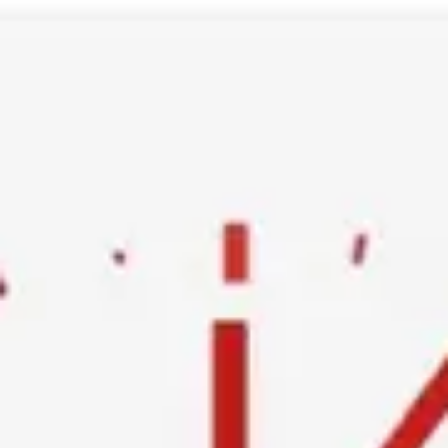
Ski
t
conten