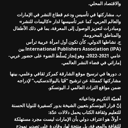
والاقتصاد المحلي.
ب. مشاركتها في تأسيس ودعم قطاع النشر في الإمارات
والعالم العربي، كما عبر تأسيسها لدار «كاليمات للنشر»
ومبادرات لتعزيز الوصول إلى المعرفة، بما في ذلك الأطفال
والمناطق المحرومة.
ج. نشاطها الدولي، كأن تكون أول امرأة عربية ترأس
International Publishers Association (IPA) بين
عامي 2021-2022، وهو إنجاز يُسلّط الضوء على حضور عربي-
إماراتي في فضاء النشر العالمي.
د. دورها في ترسيخ موقع الشارقة كمركز ثقافي وعلمي، بينها
مشاركتها كممثلة عن ترشيح “فَيَا باليولاندسكيب” لإدراجه
ضمن مواقع التراث العالمي لـ اليونسكو.
أهميّة التكريم وتداعياته
إنّ قرار اليونسكو بتعيين الشيخة بدور كسفيرة للنوايا الحسنة
للتعليم وثقافة الكتاب يحمل دلالات عدّة:
• أولاً، هو اعتراف دولي بأن الإمارات ليست مجرد مستهلكة
للثقافة والمعرفة، بل منتجة لها، وقادرة على تصدير نموذج