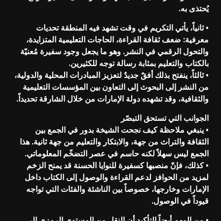
يُحتذى به.
• ثانياً، يأتي التكريم في وقت تشهد فيه المنطقة تحديات
معرفية: ضعف ثقافة القراءة، الحاجات التعليمية المتزايدة،
والتحول الرقمي في النشر. وهو ما يجعل وجود سفيرة مُعنيّة
بالكتاب والتعليم بمثابة رسالة توجه للكثيرين.
• ثالثاً، ينفتح بذلك أفقٌ جديدٌ لتعزيز المبادرات المحلية والدولية،
من النشر إلى البحوث إلى التعاون بين المؤسسات التعليمية
والثقافية، وقد تشهده دولة الإمارات من خلال الشارقة تحديداً.
الجوانب التي تستحق التبصّر
• ينبغي ملاحظة كيف نجحت الشيخة بدور في الجمع بين
الثقافة والتراث من جهة، والابتكار والتعليم من جهة ثانية. هذا
الجمع ليس سهلاً لكنه حاسم في عصر التضخّم المعلوماتي.
• كذلك، فإنّ منصبها كسفيرة للنوايا الحسنة قد يمنح الزخم
لمزيد من الحوافز لدعم القراءة والوصول إلى الكتاب داخل
الإمارات وخارجها، خصوصاً بين الناشئة والفئات التي تواجه
قيوداً في الوصول.
• من المهم أيضاً التأكيد أن النقل من المستوى الرمزي إلى