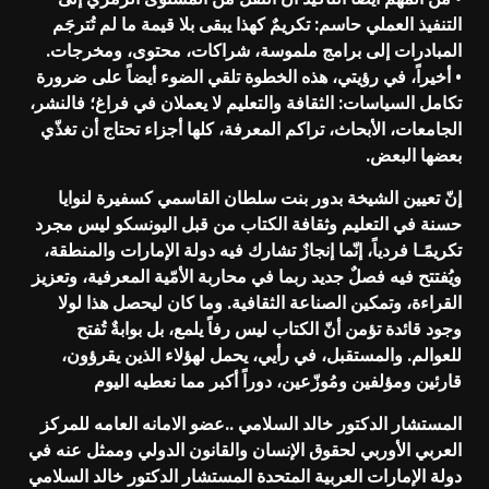
التنفيذ العملي حاسم: تكريمٌ كهذا يبقى بلا قيمة ما لم تُترجَم
المبادرات إلى برامج ملموسة، شراكات، محتوى، ومخرجات.
• أخيراً، في رؤيتي، هذه الخطوة تلقي الضوء أيضاً على ضرورة
تكامل السياسات: الثقافة والتعليم لا يعملان في فراغ؛ فالنشر،
الجامعات، الأبحاث، تراكم المعرفة، كلها أجزاء تحتاج أن تغذّي
بعضها البعض.
إنّ تعيين الشيخة بدور بنت سلطان القاسمي كسفيرة لنوايا
حسنة في التعليم وثقافة الكتاب من قبل اليونسكو ليس مجرد
تكريمًـا فردياً، إنّما إنجازٌ تشارك فيه دولة الإمارات والمنطقة،
ويُفتتح فيه فصلٌ جديد ربما في محاربة الأمّية المعرفية، وتعزيز
القراءة، وتمكين الصناعة الثقافية. وما كان ليحصل هذا لولا
وجود قائدة تؤمن أنّ الكتاب ليس رفاً يلمع، بل بوابةٌ تُفتح
للعوالم. والمستقبل، في رأيي، يحمل لهؤلاء الذين يقرؤون،
قارئين ومؤلفين ومُوزّعين، دوراً أكبر مما نعطيه اليوم
المستشار الدكتور خالد السلامي ..عضو الامانه العامه للمركز
العربي الأوربي لحقوق الإنسان والقانون الدولي وممثل عنه في
دولة الإمارات العربية المتحدة المستشار الدكتور خالد السلامي