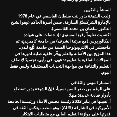
المنشأ والتكوين
وُلدت الشيخة بدور بنت سلطان القاسمي في عام 1978
بالإمارةِ الشركسيّةِ الشارقة، ضمن أسرة الحاكم (وهو الشيخ
الدكتور سلطان بن محمد القاسمي).
اكتسبت تعليماً رفيع المستوى؛ إذ حصلت على شهادة
البكالوريوس (مع مرتبة الشرف) من جامعة كامبريدج، ثم
ماجستير في الأنثروبولوجيا الطبية من جامعة كُلِج لندن.
هذا المزيج بين الأصالة والعلم يوفّر خلفية صلبة لدورها في
المجالات الثقافية والتعليمية؛ فهي، في رأيي، تجسيدٌ لإنصاف
التعليم والثقافة من مواجهة التحديات المستقبلية وليس فقط
اليوم.
المسار المهني والثقافي
على الرغم من صغر السن نسبياً، فإنّ الشيخة بدور تضطلع
بأدوار قيادية عديدة؛ منها:
أ. تعيينها في يناير 2023 رئيسة مجلس الأمناء ورئيـسة الجامعة
الأميركية في الشارقة (AUS)؛ وهو منصب يعكس الثقة في
قدرتها على موازنة التعليم العالي مع متطلبات الابتكار