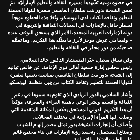
في خطوة نوعية تَشْهدها مسيرة الثقافة والتعليم الإماراتيّة، تمّ
تعيين الشيخة بدور بنت سلطان القاسمي سفيرة للنوايا الحسنة
للتعليم وثقافة الكتاب لدى اليونسكو. وتُعَدّ هذه الخطوة تتويجاً
لمسار حافل بالإنجازات في المجالات الثقافية والتربوية في
دولة الإمارات العربية المتحدة، الأمر الذي يستحق التوقف عنده
– وفيما يلي عرض موجز لأبرز ما يمثّله هذا التكريم، وما تمثّله
صاحبتُه من دور محفّز في الثقافة والتعليم.
وفي سياق متصل، عبّر المستشار الدكتور خالد السلامي،
رئيس مجلس إدارة جمعية أهالي ذوي الإعاقة، عن خالص تهانيه
إلى الشيخة بدور بنت سلطان القاسمي بمناسبة تعيينها سفيرة
للنوايا الحسنة للتعليم وثقافة الكتاب من قِبل منظمة اليونسكو.
وأشاد السلامي بالدور الريادي الذي تقوم به سموها في دعم
الثقافة والتعليم ونشر الوعي بأهمية القراءة والمعرفة، مؤكداً
أن هذا التكريم الدولي المستحق يعكس المكانة المتقدمة التي
وصلت إليها المرأة الإماراتية في مختلف المجالات.
وأضاف أن إنجازات الشيخة بدور تمثل مصدر إلهام للشباب
وصناع المستقبل، وتجسد رؤية الإمارات في بناء مجتمع قائم
على العلم والابتكار والإنسانية.