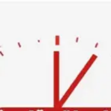
Ski
t
conten