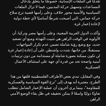
تقدمًا في الملفات الإنسانية، خصوصًا ما يتعلق بإدخال
المساعدات وتسهيل حركة المدنيين، فيما لا تزال الملفات
السياسية والأمنية محور خلاف، وعلى رأسها قضية نزع سلاح
حركة حماس، التي أصبحت شرطًا أساسيًا لأي خطة دولية
لإعادة إعمار غزة.
وأكدت الدول العربية المعنية، وعلى رأسها مصر وتركيا، أن
الأولوية في الوقت الراهن هي تثبيت التهدئة ومنع أي تصعيد
جديد، مع وضع رؤية شاملة تضمن عدم تكرار المواجهات
مستقبلًا. من جانبها، شددت واشنطن على أن إعادة إعمار غزة
لن تكون ممكنة بصورة شاملة أو مستدامة من دون ترتيبات
أمنية واضحة تحد من قدرة أي جهة على استئناف الأعمال
العسكرية.
وفي المقابل، تبدي بعض الأطراف الفلسطينية قلقها من هذا
الطرح، معتبرة أنه يهدف إلى “نزع القوة السياسية والعسكرية
للمقاومة”، بينما يرى آخرون أن عملية الإعمار الشامل تتطلب
تعاونًا دوليًا واسعًا لا يمكن تحقيقه في ظل بقاء الوضع الأمني
الراهن.