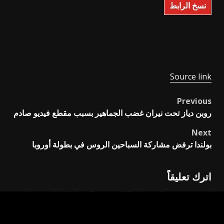
نسخ الرابط
Source link
Previous
Post
روبن دياز تحت نيران غضب الجماهير بسبب مقطع فيديو صادم
navigation
Next
بولندا ترفض مشاركة السباحين الروس في بطولة أوروبا
اترك تعليقاً
لن يتم نشر عنوان بريدك الإلكتروني.
الحقول الإلزامية مشار
إليها بـ
*
التعليق
*