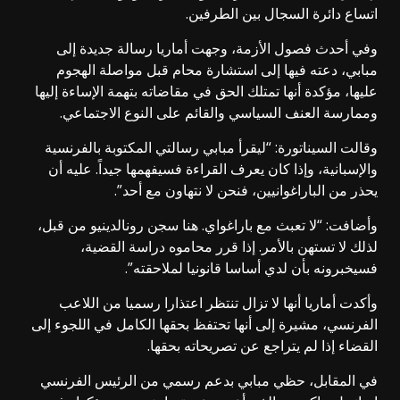
اتساع دائرة السجال بين الطرفين.
وفي أحدث فصول الأزمة، وجهت أماريا رسالة جديدة إلى
مبابي، دعته فيها إلى استشارة محام قبل مواصلة الهجوم
عليها، مؤكدة أنها تمتلك الحق في مقاضاته بتهمة الإساءة إليها
وممارسة العنف السياسي والقائم على النوع الاجتماعي.
وقالت السيناتورة: “ليقرأ مبابي رسالتي المكتوبة بالفرنسية
والإسبانية، وإذا كان يعرف القراءة فسيفهمها جيداً. عليه أن
يحذر من الباراغوانيين، فنحن لا نتهاون مع أحد”.
وأضافت: “لا تعبث مع باراغواي. هنا سجن رونالدينيو من قبل،
لذلك لا تستهن بالأمر. إذا قرر محاموه دراسة القضية،
فسيخبرونه بأن لدي أساسا قانونيا لملاحقته”.
وأكدت أماريا أنها لا تزال تنتظر اعتذارا رسميا من اللاعب
الفرنسي، مشيرة إلى أنها تحتفظ بحقها الكامل في اللجوء إلى
القضاء إذا لم يتراجع عن تصريحاته بحقها.
في المقابل، حظي مبابي بدعم رسمي من الرئيس الفرنسي