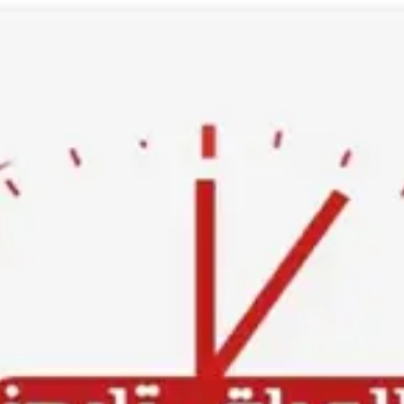
Ski
t
conten