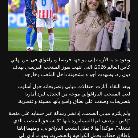
وتعود بداية الأزمة إلى مواجهة فرنسا وباراغواي في ثمن نهائي
كأس العالم 2026، التي انتهت بفوز المنتخب الفرنسي بهدف
دون رد، وشهدت أجواء مشحونة داخل الملعب وخارجه.
وبعد اللقاء، أثارت احتفالات مبابي وتصريحاته حول أسلوب
لعب المنتخب الباراغواني موجة من الجدل، لترد أماريا
بتصريحات وصفت على نطاق واسع بأنها مسيئة وعنصرية.
ولم يلتزم مبابي الصمت، إذ نشر رسالة عبر حسابه على منصة
“إكس”، وصف فيها السيناتورة بأنها “لا تستحق المنصب الذي
تشغله”، مؤكدا أنها لا تمثل الشعب الباراغواني، ومتهما إياها
بإطلاق خطاب يحمل الكراهية والعنصرية، وهو ما أدى إلى