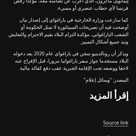
إيمانويل ماكرون، الذي أعرب عن تضامنه معه، مؤكدا رفض
فرنسا لأي خطاب عنصري أو مسيء.
كما سارعت وزارة الخارجية في باراغواي إلى إصدار بيان
أوضحت فيه أن تصريحات السيناتورة لا تمثل الحكومة أو
الشعب الباراغواني، مؤكدة التزام البلاد بقيم الاحترام والتعايش
ونبذ جميع أشكال التمييز.
ويذكر أن رونالدينيو سجن في باراغواي عام 2020 بعد دخوله
البلاد مستخدما جواز سفر باراغوانيا مزورا، قبل الإفراج عنه
لاحقا ووضعه تحت الإقامة الجبرية عقب دفع كفالة مالية.
المصدر: “وسائل إعلام”
إقرأ المزيد
Source link