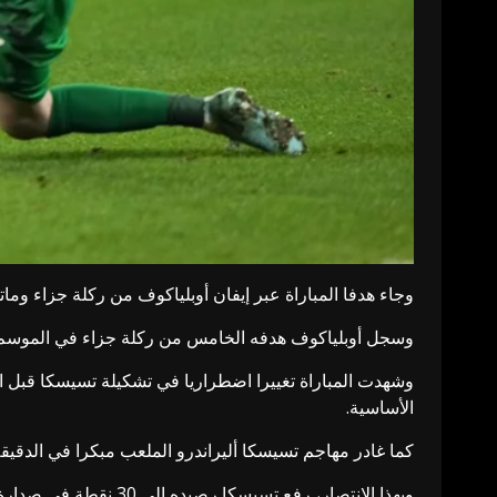
وجاء هدفا المباراة عبر إيفان أوبلياكوف من ركلة جزاء وما
وسجل أوبلياكوف هدفه الخامس من ركلة جزاء في الموسم ا
وشهدت المباراة تغييرا اضطراريا في تشكيلة تسيسكا قبل ان
الأساسية.
كما غادر مهاجم تسيسكا أليراندرو الملعب مبكرا في الدقيقة 32 بسبب إصابة، ليدخل تامرلان موساييف بدلا م
وبهذا الانتصار، رفع تسيسكا رصيده إلى 30 نقطة في صدارة ترتيب الدوري، متقدما بفارق نقطة واحدة عن كراسنودار الوصيف وحامل اللقب، الذي سيواجه غدا الأحد نادي سبارتاك موسكو.