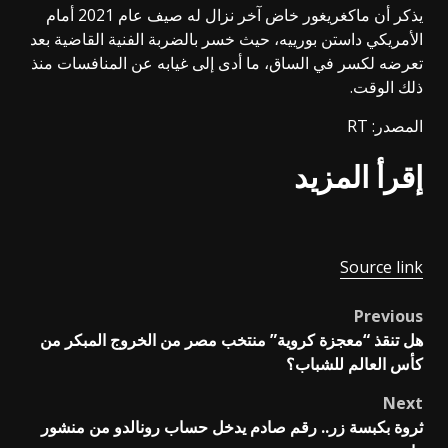
يذكر أن ماكغريغور خاض آخر نزال له صيف عام 2021 أمام
الأمريكي داستن بورييه، حيث خسر بالضربة الفنية القاضية بعد
تعرضه لكسر في الساق، ما أدى إلى غيابه عن المنافسات منذ
ذلك الوقت.
المصدر: RT
إقرأ المزيد
Source link
Previous
Post
هل تنقذ “معجزة كروية” منتخب مصر من الخروج المبكر من
navigation
كأس العالم للشباب؟
Next
ثروة بكبسة زر.. رقم صادم يدخل حساب رونالدو من منشور