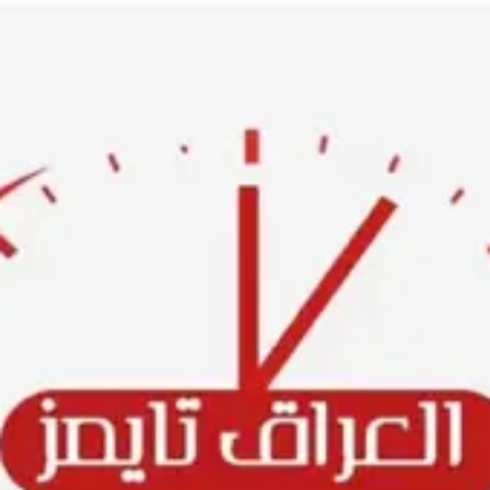
Ski
t
conten