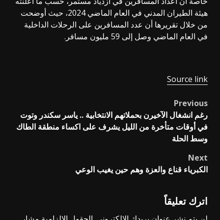
خاصة أن أعداد المسافرين في ازدياد مستمر، حسب ما أعلنته
هيئة الطيران المدني في العام الماضي 2024، حيث أوضحت
من خلال تقريرها أن عدد المسافرين على الرحلات الداخلية
في العام الماضي وصل إلى 59 مليون مسافر.
Source link
Previous
Post
رغم انشغال الآخيرن بحملاتهم الانتخابية .. ياسر سكندر وتوت
navigation
في أوقات متأخرة من الليل يشرف على اكساء منطقة الطاك
وسط الحلة
Next
الكبرياء قناع والعزة وهم حين يغيب الوعي
اترك تعليقاً
لن يتم نشر عنوان بريدك الإلكتروني.
الحقول الإلزامية مشار