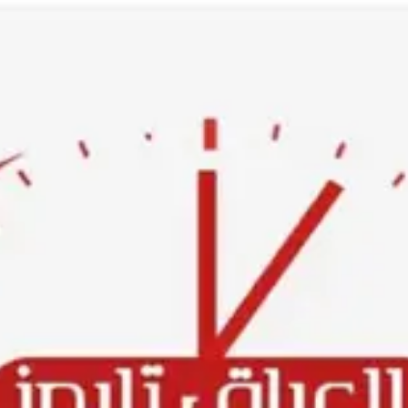
Ski
t
conten