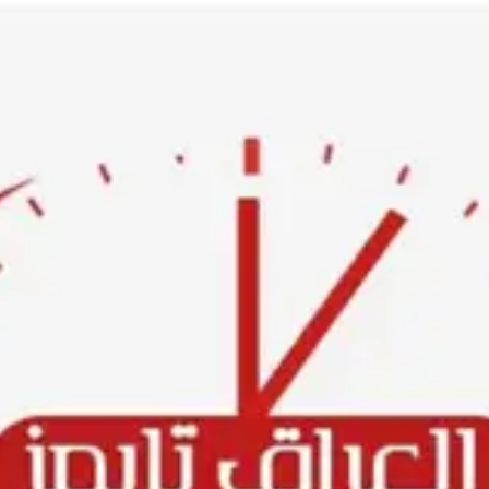
Ski
t
conten