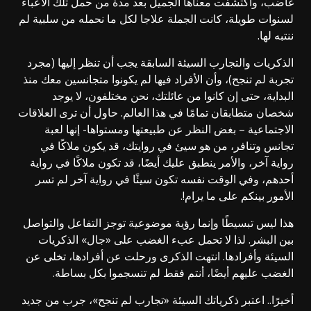
غاضب، واكتشفت معناها الجميل بعد مدة من حمل تلك الأعباء
لسنوات طويلة، كانت الجملة علاجا لكل ما نحمله من سلبية لم
ننتبه لها.
الذكريات والتجارب السيئة السابقة يجب أن تنظر إليها (مجرد
تجربة لم تنجح)، وأن الأفراد فيها لم يكونوا متجانسين معك منذ
البداية، حتى إن كانوا من عائلتك، نحن مختلفون، لا يوجد
شخصان متطابقان تمامًا في هذا العالم. حاول أن ترى العلاقات
الاجتماعية – بغض النظر عن طبيعتها ومستواها- إنها لعبة
تجانس وتنافر، من هو سيئ في روايتك، قد يكون ملاكًا في
رواية آخر، والأمر ينطبق عليك أيضًا، قد تكون ملاكًا في رواية
أحدهم، وفي الوقت نفسه تكون سيئًا في رواية آخر لم تسر
الأمور بينكم على ما يرام!.
هذا ليس تبسيطًا وإنما رؤية موضوعية توجز التفاعل والتواصل
بين البشر. لذا لا تحمل عبء الغضب على «جال» الذكريات
السيئة وأفرادها. انتهت الذكرى ورحلت عن أفرادها، تخلى عن
الغضب عليهم أيضًا، أنتم فقط لم تنسجموا بكل بساطة.
أخيرًا.. اعتبر ذكرياتك السيئة «تجارب لم تنجح»، جرب من جديد