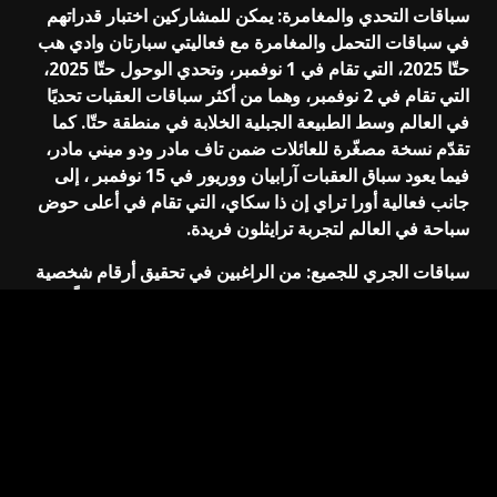
سباقات التحدي والمغامرة: يمكن للمشاركين اختبار قدراتهم
في سباقات التحمل والمغامرة مع فعاليتي سبارتان وادي هب
حتّا 2025، التي تقام في 1 نوفمبر، وتحدي الوحول حتّا 2025،
التي تقام في 2 نوفمبر، وهما من أكثر سباقات العقبات تحديًا
في العالم وسط الطبيعة الجبلية الخلابة في منطقة حتّا. كما
تقدّم نسخة مصغّرة للعائلات ضمن تاف مادر ودو ميني مادر،
فيما يعود سباق العقبات آرابيان ووريور في 15 نوفمبر ، إلى
جانب فعالية أورا تراي إن ذا سكاي، التي تقام في أعلى حوض
سباحة في العالم لتجربة ترايثلون فريدة.
سباقات الجري للجميع: من الراغبين في تحقيق أرقام شخصية
جديدة إلى محبي الجري الخفيف، يقدّم شهر نوفمبر جدولًا
متكاملًا من سباقات الجري لجميع المستويات، منها بلس 500
نصف ماراثون مدينة دبي 2025 في 16 نوفمبر، والذي يمر عبر
وسط المدينة، ونصف ماراثون حديقة مشرف في 1 نوفمبر،
والذي يوفر مسارات لمسافات 10 كلم و5 كلم و3 كلم في
أجواء طبيعية مميزة. ويُقام شي رانز (سباق دبي لجري
السيدات سابقًا) في 9 نوفمبر، احتفاءً بتمكين المرأة، إلى جانب
مينز ران في 23 نوفمبر، وسباق النيابة العامة للجري 2025 في