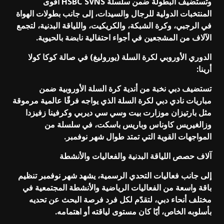
وتستضيف البطولة ضمن سلسلة HSBC SVNS أقوى
المنتخبات الدولية للرجال والسيدات، إلى جانب بطولات الهواة
في الرجبي، وكرة الشبكة، والكريكيت، واللياقة البدنية، لتجمع
الآلاف من المشجعين في أجواء احتفالية نابضة بالحيوية.
الدوري الأوروبي لكرة السلة (يوروليغ) في صالة كوكا كولا
أرينا:
تستضيف دبي نخبة من أندية كرة السلة الأوروبية ضمن
مباريات نادي دبي لكرة السلة الذي يواجه فرقًا عالمية مرموقة
مثل بارتيزان موزارت بيت وسي سي ديربي وكرفينا زفيزدا
وزالغيريس كاوناس وباريس باسكت، في سلسلة من
المواجهات القوية التي تمتد طوال شهر نوفمبر.
آلاف حصص اللياقة البدنية والفعاليات والأنشطة
إلى جانب فعاليات التحدي الرسمية، يشهد شهر نوفمبر تنظيم
باقة واسعة من الفعاليات الرياضية والأنشطة المجتمعية في
مختلف أنحاء دبي، لتقدّم لكل فرد فرصة البحث عن تحديه
بأسلوبه الخاص، أيًا كان مستوى لياقته أو اهتمامه.