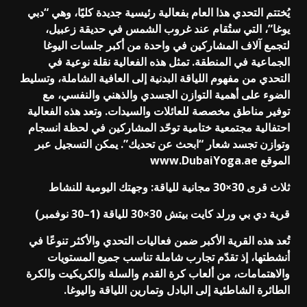
يُختتم التحدي هذا العام بفعالية رئيسية جديدة كليًا، وهي “دبي
يوغا”، التي ستُقام عند غروب الشمس في حديقة زعبيل،
لتجمع آلاف المشاركين في واحدة من أكبر جلسات اليوغا
الجماعية في المنطقة. تمثل هذه الفعالية نقلة نوعية في
التحدي من مفهوم اللياقة البدنية إلى العافية الشاملة، وتسليط
الضوء على أهمية التوازن الجسدي والذهني والنفسي، مع
توفير مناطق مخصصة للعائلات والسيدات. وتعد هذه الفعالية
احتفالية مجتمعية ختامية توحّد المشاركين في لحظة انسجام
وتوازن تجسد شعار “ابحث عن تحديك”. يمكن التسجيل عبر
الموقع
www.DubaiYoga.ae
ثلاث قرى 30×30 مجانية للياقة: وجهتك اليومية للنشاط
قرية دي بي ورلد كايت بيتش 30×30 للياقة (1–30 نوفمبر)
تُعد هذه القرية الأكبر ضمن فعاليات التحدي والأكثر تنوعًا في
أنشطتها، إذ تقدّم تجارب شاملة تناسب جميع المستويات
والاهتمامات، من ألعاب كرة القدم والسلة والكريكيت والكرة
الطائرة الشاطئية إلى البادل وتمارين اللياقة واليوغا.