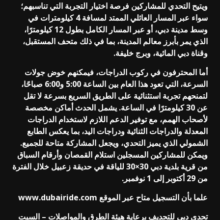
ويتيح التحدي للمشاركين فرصة اختيار التجربة التي تناسبهم؛
سواء عبر المسار العائلي الممتد لمسافة 4 كيلومترات في
وسط مدينة دبي، أو عبر المسار الكامل بطول 12 كيلومترًا،
الذي يمر بأبرز معالم المدينة، بما في ذلك متحف المستقبل،
وقناة دبي المائية، وبرج خليفة.
أما المحترفون في ركوب الدراجات، فيمكنهم خوض جولات
السرعة، التي تعود هذا العام بين الساعة 5:00 و6:00 صباحًا،
لتمنحهم تجربة استثنائية على الطريق السريع بسرعة لا تقل
عن 30 كيلومترًا في الساعة. يشمل الحدث أماكن مخصصة
لأصحاب الهمم، مع توفير الدعم اللازم لاستخدام الدراجات
المعدلة والدراجات الثنائية ودراجات اليد، بما يعكس الطابع
الشمولي الذي يميز التحدي، ويجعل المشاركة متاحة للجميع.
ويمكن للمشاركين المسجلين استلام القمصان وأرقام السباق
من قرية بلدية دبي 30×30 للياقة في حديقة زعبيل خلال الفترة
من 29 أكتوبر إلى 1 نوفمبر.
علما بأن التسجيل متاح عبر الموقع
www.dubairide.com
تحدي دبي للتجديف برعاية هيئة الطرق والمواصلات – السبت