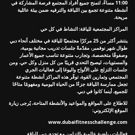
11:00 مساءً، لتمنح جميع أفراد المجتمع فرصة المشاركة في
أنشطة متنوعة تجمع بين اللياقة والترفيه ضمن بيئة عائلية
مريحة.
المراكز المجتمعية للياقة: النشاط في كل حي
ينتشر أكثر من 25 مركزًا مجتمعيًا للياقة في مختلف أنحاء دبي
طوال شهر نوفمبر، مقدّمةً جلسات تدريب مجانية يومية،
وصفوفًا متخصصة، وتجارب متنوعة تناسب جميع الأعمار
والمستويات، ليصبح التحدي قريبًا من كل منزل وكل حي. ومن
جلسات التزلج على الألواح واليوغا إلى فعاليات الجري
المجتمعي وتمارين القوة، توفّر هذه المراكز أنشطة متنوعة
تجعل ممارسة اللياقة جزءًا من الحياة اليومية ومفهومًا متاحًا
للجميع، أينما كانوا في دبي.
للاطلاع على المواقع والمواعيد والأنشطة المتاحة، يُرجى زيارة
الموقع الإلكتروني:
www.dubaifitnesschallenge.com
فعاليات رياضية عالمية بالتزامن مع تحدي دبي للياقة