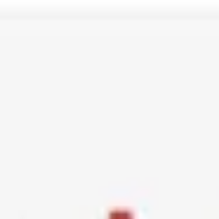
Ski
t
conten