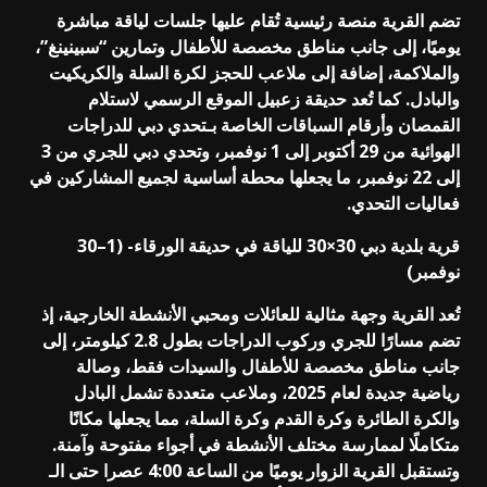
تضم القرية منصة رئيسية تُقام عليها جلسات لياقة مباشرة
يوميًا، إلى جانب مناطق مخصصة للأطفال وتمارين “سبينينغ”،
والملاكمة، إضافة إلى ملاعب للحجز لكرة السلة والكريكيت
والبادل. كما تُعد حديقة زعبيل الموقع الرسمي لاستلام
القمصان وأرقام السباقات الخاصة بـتحدي دبي للدراجات
الهوائية من 29 أكتوبر إلى 1 نوفمبر، وتحدي دبي للجري من 3
إلى 22 نوفمبر، ما يجعلها محطة أساسية لجميع المشاركين في
فعاليات التحدي.
قرية بلدية دبي 30×30 للياقة في حديقة الورقاء- (1–30
نوفمبر)
تُعد القرية وجهة مثالية للعائلات ومحبي الأنشطة الخارجية، إذ
تضم مسارًا للجري وركوب الدراجات بطول 2.8 كيلومتر، إلى
جانب مناطق مخصصة للأطفال والسيدات فقط، وصالة
رياضية جديدة لعام 2025، وملاعب متعددة تشمل البادل
والكرة الطائرة وكرة القدم وكرة السلة، مما يجعلها مكانًا
متكاملًا لممارسة مختلف الأنشطة في أجواء مفتوحة وآمنة.
وتستقبل القرية الزوار يوميًا من الساعة 4:00 عصرا حتى الـ