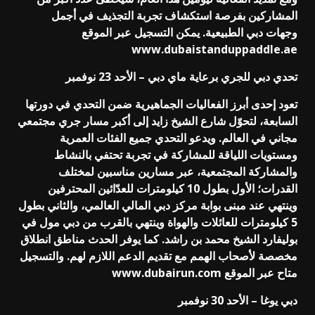
المشاركين بفرصة استكشاف تجربة التجذيف في أجمل
وجهات دبي الطبيعية. يمكن التسجيل عبر الموقع
www.dubaistanduppaddle.ae
تحدي دبي للجري برعاية ماي دبي – الأحد 23 نوفمبر
تعود إحدى أبرز الفعاليات الجماهيرية ضمن التحدي في دورتها
السابعة، لتحوّل شارع الشيخ زايد إلى أكبر مسار جري مجتمعي
مجاني في العالم. ويدعو التحدي جميع الفئات العمرية
ومستويات اللياقة للمشاركة في تجربة تحتفي بالنشاط
والمشاركة المجتمعية، عبر مسارين مناسبين لمختلف
القدرات؛ الأول بطول 10 كيلومترات للعدّائين المحترفين
وينتهي عند مبنى بوابة مركز دبي المالي العالمي، والثاني بطول
5 كيلومترات للعائلات والهواة وينتهي بالقرب من دبي مول في
بوليفارد الشيخ محمد بن راشد. كما يوفر الحدث مناطق انطلاق
مخصصة لأصحاب الهمم مع تقديم الدعم اللازم لهم. والتسجيل
متاح عبر الموقع
www.dubairun.com
دبي يوغا – الأحد 30 نوفمبر