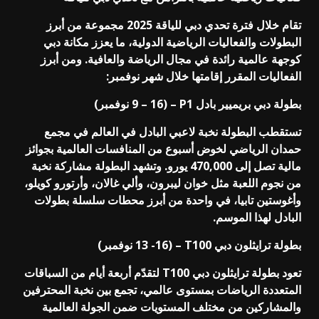
تقام خلال فترة تحدي دبي للياقة 2025 مجموعة من أبرز
البطولات والفعاليات الرياضية الدولية، ما يعزز مكانة دبي
كوجهة عالمية رائدة في مجال الرياضة والعافية. ومن أبرز
الفعاليات المقرر إقامتها خلال شهر نوفمبر:
بطولة دبي بريميير بادل P1 – (9 – 16 نوفمبر)
تستقطب البطولة نخبة لاعبي البادل في العالم في مجمع
حمدان الرياضي لخوض أسبوع من المنافسات العالمية بجوائز
مالية تصل إلى 470,000 يورو. وتشهد البطولة مشاركة نخبة
من نجوم اللعبة مثل خوان ليبرون، وألي غالان، وأرتورو كويلو،
وأغوستين تابيا، في واحدة من أبرز محطات سلسلة بطولات
البادل لهذا الموسم.
بطولة ترايثلون دبي T100 – (13 -16 نوفمبر)
تعود بطولة ترايثلون دبي T100 لتقدّم أربعة أيام من السباقات
المتعددة الرياضات بمستوى عالمي، تجمع بين نخبة المحترفين
والمشاركين من مختلف المستويات ضمن الجولة العالمية