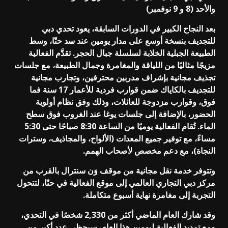
والأحد (8 و 9 نوفمبر)
بعد النجاح الكبير في الدورات السابقة، يعود تحدي دبي
للتجديف بنسخة أوسع على مدار يومين عند سد حتّا، وسط
الطبيعة الجبلية الخلابة لسلسلة جبال الحجر. تقدَّم الفعالية
مزيجًا مثاليًا من اللياقة والمغامرة وجمال الطبيعة، مع جلسات
تجذيف مجانية بإشراف مدربين محترفين، وتجارب مجانية
للتجديف بالكاياك ضمن قوارب فردية للأعمار 17 سنة فما
فوق، وقوارب مزدوجة للعائلات، وذلك وفق نظام أولوية
الحضور، بالإضافة إلى جلسات يوغا عند الغروب فوق سطح
الماء. تُقام الفعالية يوميًا من الساعة 8:30 صباحًا حتى 5:30
مساءً، مع توفير جميع المعدات (الألواح، والمجاذيف، وسترات
النجاة)، مع دعم مخصص لأصحاب الهمم.
وتتوفر خدمة نقل مجانية من موقف وَن سنترال بالقرب من
مركز دبي التجاري العالمي إلى موقع الفعالية في حتّا، لتتحول
التجربة إلى مغامرة نهاية أسبوع متكاملة.
وقد شارك العام الماضي أكثر من 2,330 شخصًا في التحدي،
ومع تمديد الفعالية ليومين هذا العام، سيحظى عدد أكبر من