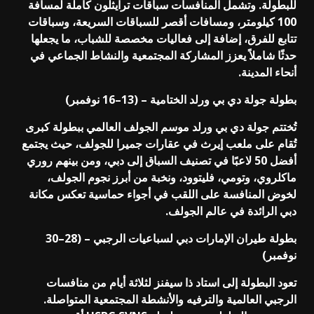
للبطولة. وتشمل المنافسات سباقات ترايثلون كاملة لمسافة
100 كيلومتر، ومسافات أقصر للسباقات السريعة، وسباقات
تتابع للفرق، إضافة إلى فعاليات مخصصة للشباب، ما يجعلها
حدثًا شاملاً يعزز المشاركة المجتمعية والنشاط الجماعي في
أنحاء المدينة.
بطولة جولة دي بي ورلد الختامية – (13–16 نوفمبر)
تُختتم جولة دي بي ورلد موسم الجولف العالمي ببطولة كبرى
تُقام على ملعب إيرث في عقارات جميرا للجولف، حيث يجتمع
أفضل 50 لاعبًا في تصنيف السباق إلى دبي، ومن بينهم روري
ماكلروي، وتومي، فليتوود، ونخبة من أبرز نجوم الجولف،
لخوض المنافسة على اللقب في أجواء حماسية تعكس مكانة
دبي الرائدة في عالم الجولف.
بطولة طيران الإمارات دبي لسباعيات الرجبي – (28–30
نوفمبر)
تعود البطولة إلى استاد ذا سيفنز لثلاثة أيام من منافسات
الرجبي العالمية والترفيه والأنشطة المجتمعية المتواصلة.