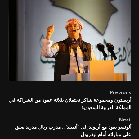
Previous
Post
أريستون ومجموعة شاكر تحتفلان بثلاثة عقود من الشراكة في
navigation
المملكة العربية السعودية
Next
ألونسو يعود مع أرنولد إلى “أنفيلد”.. مدرب ريال مدريد يعلق
على مباراته أمام ليفربول