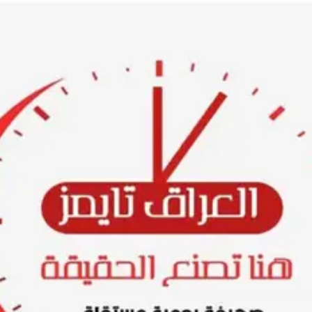
Ski
t
conten