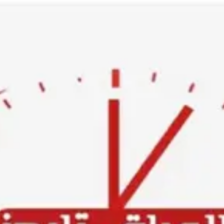
Ski
t
conten