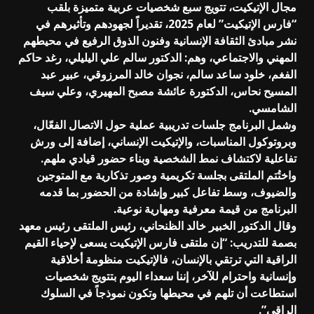
مجال الإتيكيت، تتويج سبع شخصيات عربية متميزة بلقب
“فارس الإتيكيت” لعام 2025، تقديراً لجهودهم وتأثيرهم في
نشر مبادئ الثقافة الإنسانية وفنون الذوق الرفيع في محيطهم
المهني والاجتماعي، وهم: الدكتور سالم علي اليليلي، رغد حاكم
الفغم، خلود ساعد سالم، نجوان خالد المرزوقي، عبير عبد
المسيح نحاس، الدكتورة عائشة مصبح المهيري، وعلي سيف
الشامسي.
وشمل البرنامج جلسات تدريبية عملية حول الاتصال الفعّال،
وبروتوكول المناسبات، والإتيكيت الإنساني، إضافة إلى ورش
تفاعلية لاكتشاف نمط الشخصية وبناء حضور قيادي ملهم.
واختُتم الملتقى بجلسة تكريمية وصور تذكارية مع المتوجين
والضيوف، وسط تفاعل كبير وإشادة من الحضور بما قدمه
البرنامج من قيمة معرفية ومهارية نوعية.
وقال الدكتور الخبير خالد الظنحاني، رئيس الملتقى رئيس معهد
بصمة للتدريب: “إن ملتقى فارس الإتيكيت يسعى لإحياء القيم
الراقية التي ترتقي بالإنسان، فالإتيكيت منظومة أخلاقية
وإنسانية واحترام للآخر، إننا سعداء اليوم بتتويج شخصيات
استطاعت أن تلهم في محيطها وتكون نموذجاً في السلوك
الراقي”.