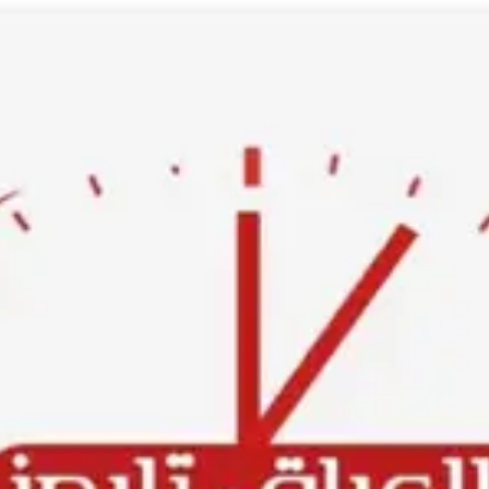
Ski
t
conten