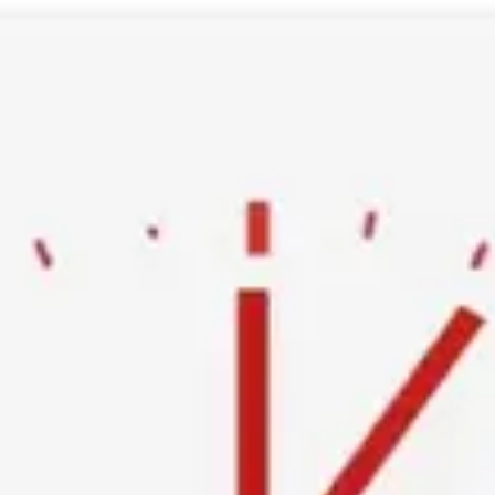
Ski
t
conten