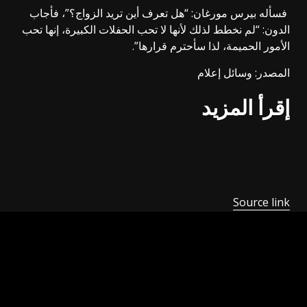
فسأله بيرس مورغان: “هل تعرف أين تريد الزواج؟”، فأجاب
الدون: “لم نخطط لذلك لأنها لا تحب الحفلات الكبيرة، إنها تحب
الأمور الحميمة، لذا سأحترم قرارها”.
المصدر: وسائل إعلام
إقرأ المزيد
Source link
Previous
Post
إقالة موظفين اثنين في “سكاي سبورتس” بسبب الاحتفال
navigation
بهدف على الهواء (فيديو)
Next