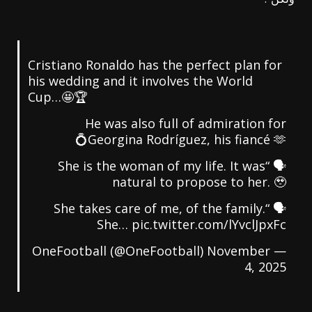
Cristiano Ronaldo has the perfect plan for
his wedding and it involves the World
Cup…🤩🏆
He was also full of admiration for
Georgina Rodríguez, his fiancé 🫶💍
🗣️ “She is the woman of my life. It was
natural to propose to her. 🥹
🗣️ “She takes care of me, of the family.
She…
pic.twitter.com/lYvclJpxFc
November
— OneFootball (@OneFootball)
4, 2025