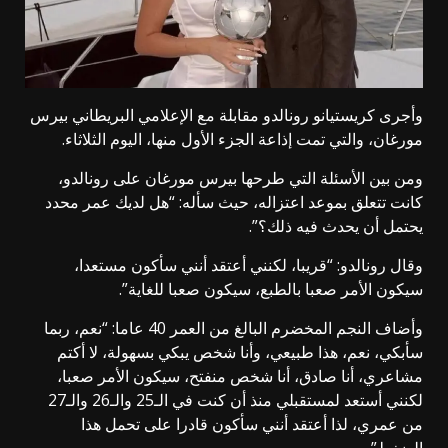
وأجرى كريستيانو رونالدو مقابلة مع الإعلامي البريطاني بيرس
مورغان، والتي تمت إذاعة الجزء الأول منها، اليوم الثلاثاء.
ومن بين الأسئلة التي طرحها بيرس مورغان على رونالدو،
كانت تتعلق بموعد اعتزاله، حيث سأله: “هل لديك عمر محدد
يحتمل أن يحدث فيه ذلك؟”.
وقال رونالدو: “قريبا، لكنني أعتقد أنني سأكون مستعدا،
سيكون الأمر صعبا بالطبع، سيكون صعبا للغاية”.
وأضاف النجم المخضرم البالغ من العمر 40 عاما: “نعم، ربما
سأبكي، نعم، هذا طبيعي، وأنا شخص يبكي بسهولة، لا أكتم
مشاعري، أنا صادق، أنا شخص منفتح، سيكون الأمر صعبا،
لكنني أستعد لمستقبلي منذ أن كنت في الـ25 والـ26 والـ27
من عمري، لذا أعتقد أنني سأكون قادرا على تحمل هذا
الضغط”.