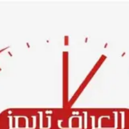
Ski
t
conten