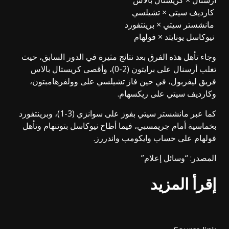
أرسنال × كريستال بالاس
كارديف سيتي × تشيلسي
مانشستر سيتي × برينتفورد
نيوكاسل يونايتد × فولهام
وجاء تأهل هذه الفرق بعد نتائج مثيرة في الدور السابق، حيث
تغلب أرسنال على برايتون (2-0)، وأقصى كريستال بالاس
فريق ليفربول، في حين فاز تشيلسي على وولفرهامبتون،
وكارديف سيتي على ريكسهام.
كما عبر مانشستر سيتي بفوز على سوانزي (3-1)، وبرينتفورد
بخماسية أمام جريمسبي، فيما أطاح نيوكاسل بتوتنهام وتأهل
فولهام على حساب وايكومب واندررز.
المصدر: “وسائل إعلام”
إقرأ المزيد