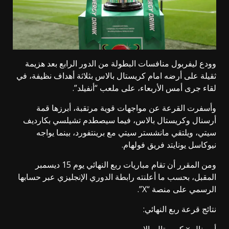
وودع ليفربول منافسات البطولة من الدور الرابع بعد هزيمة
ثقيلة على أرضه امام كريستال بالاس بثلاثة أهداف نظيفة، في
لقاء جرى أمس الأربعاء، على ملعب “أنفيلد”.
وأسفرت القرعة عن مواجهات قوية مرتقبة، أبرزها قمة
أرسنال وكريستال بالاس، فيما سيصطدم تشيلسي بكارديف
سيتي، ويلتقي مانشستر سيتي مع برينتفورد، بينما يواجه
نيوكاسل يونايتد فريق فولهام.
ومن المقرر أن تقام مباريات ربع النهائي يوم 15 ديسمبر
المقبل، بحسب ما أعلنته رابطة الدوري الإنجليزي عبر حسابها
الرسمي على منصة “X”.
نتائج قرعة ربع النهائي: