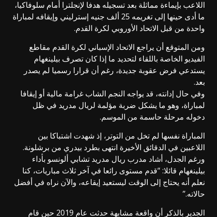
اللاعب بإيماءة مماثلة بعد تسجيله هدفا لإنجلترا أمام سلوفاكيا،
ما أدى حينها إلى تغريمه 25 ألف جنيه إسترليني وإيقافه لمباراة
واحدة من قبل الاتحاد الأوروبي لكرة القدم.
ومن المتوقع أن يراجع الاتحاد الإسباني لكرة القدم مقاطع
الفيديو الخاصة باللقاء لتحديد ما إذا كان تصرف بيلينغهام
يستدعي فرض عقوبة جديدة، رغم أن قرارا رسميا لم يصدر
بعد.
وفي حال إدانته، قد يواجه النجم الشاب غرامة مالية أو إيقافا
لمباراة، وهو ما يشكل ضربة مؤلمة لريال مدريد في ظل
دخوله مرحلة حاسمة من الموسم.
المباراة نفسها لم تخل من التوتر، إذ شهدت اشتباكا بين
اللاعبين في الدقائق الأخيرة انتهى بطرد بيدري من برشلونة.
ورغم الجدل، أشاد مدرب ريال مدريد تشابي ألونسو بأداء
بيلينغهام قائلا: “قدم مستوى رائعا في آخر ثلاث مباريات، كنا
نعلم أنه يحتاج إلى الوقت ليستعيد إيقاعه، والآن نراه في أفضل
حالاته.”
الجدير بالذكر أن واقعة مشابهة حدثت عام 2019 حين قام