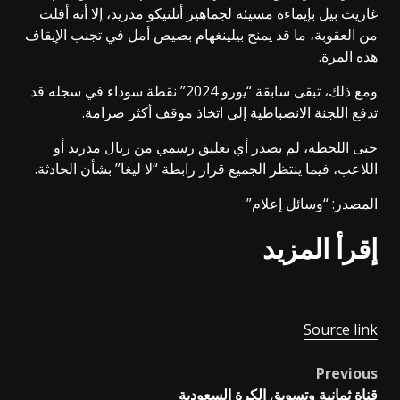
غاريث بيل بإيماءة مسيئة لجماهير أتلتيكو مدريد، إلا أنه أفلت
من العقوبة، ما قد يمنح بيلينغهام بصيص أمل في تجنب الإيقاف
هذه المرة.
ومع ذلك، تبقى سابقة “يورو 2024” نقطة سوداء في سجله قد
تدفع اللجنة الانضباطية إلى اتخاذ موقف أكثر صرامة.
حتى اللحظة، لم يصدر أي تعليق رسمي من ريال مدريد أو
اللاعب، فيما ينتظر الجميع قرار رابطة “لا ليغا” بشأن الحادثة.
المصدر: “وسائل إعلام”
إقرأ المزيد
Source link
Previous
Post
قناة ثمانية وتسويق الكرة السعودية