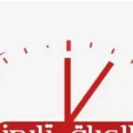
Ski
t
conten