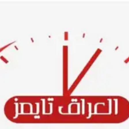
Ski
t
conten