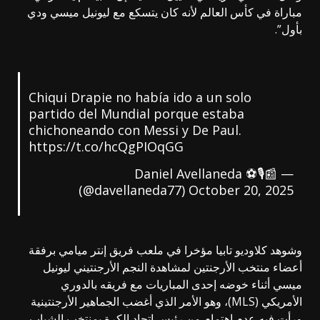
مباراة في كأس العالم لأنه كان يتسكع مع ليونيل ميسي ودي
بأول”.
Chiqui Drapie no había ido a un solo
partido del Mundial porque estaba
chichoneando con Messi y De Paul.
https://t.co/hcQgPIOqGG
— Daniel Avellaneda ⚽🎙️📰
(@davellaneda77)
October 20, 2025
وشوهد كلاوديو تابيا مؤخرا في ملعب فريق إنتر ميامي برفقة
أعضاء منتخب الأرجنتين لمشاهدة النجم الأرجنتيني ليونيل
ميسي أثناء خوضه إحدى المباريات مع فريقه بالدوري
الأمريكي (MLS)، وهو الأمر الذي أغضب الجماهير الأرجنتينية
ورأت فيه عدم اهتمام من رئيس اتحاد الكرة بمنتخب الشباب،