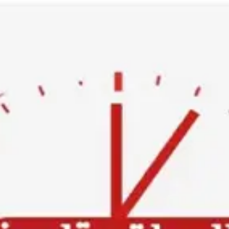
Ski
t
conten