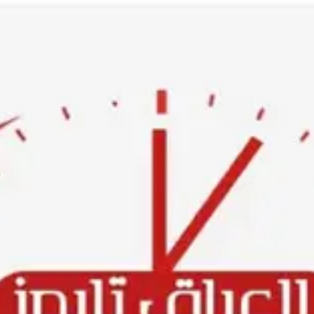
Ski
t
conten