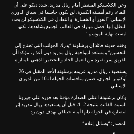
وعن الكلاسيكو المنتظر أمام ريال مدريد، شدد ديكو على أن
اللقاء، رغم أهميته الكبيرة، لن يكون حاسما في سباق الدوري
الإسباني: “الفوز أو الخسارة أو التعادل في الكلاسيكو لن يحدد
البطل. إنها أفضل مباراة في العالم، الجميع يشاهدها، لكنها
ليست نهاية الموسم.”
وختم حديثه قائلا إن برشلونة “يدرك الجوانب التي تحتاج إلى
التحسين” ومستعد لمواجهة ريال مدريد دون أعذار، مؤكدا أن
الفريق يمر بفترة من العمل الجاد والتحضير الذهني للمباراة.
يستضيف ريال مدريد غريمه برشلونة الأحد المقبل في 26
أوكتوبر الجاري، ضمن منافسات الجولة الـ10 من الدوري
الإسباني.
وكان برشلونة اعتلى الصدارة مؤقتا بعد فوزه على جيرونا
السبت الفائت بنتيجة 2–1، قبل أن يستعيدها ريال مدريد إثر
انتصاره في الجولة ذاتها أمام خيتافي بهدف دون رد.
المصدر: “وسائل إعلام”