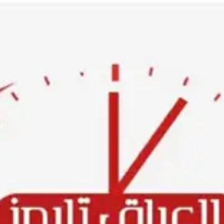
Ski
t
conten