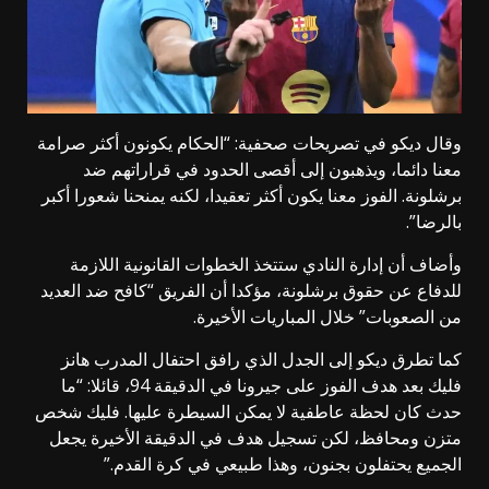
وقال ديكو في تصريحات صحفية: “الحكام يكونون أكثر صرامة
معنا دائما، ويذهبون إلى أقصى الحدود في قراراتهم ضد
برشلونة. الفوز معنا يكون أكثر تعقيدا، لكنه يمنحنا شعورا أكبر
بالرضا”.
وأضاف أن إدارة النادي ستتخذ الخطوات القانونية اللازمة
للدفاع عن حقوق برشلونة، مؤكدا أن الفريق “كافح ضد العديد
من الصعوبات” خلال المباريات الأخيرة.
كما تطرق ديكو إلى الجدل الذي رافق احتفال المدرب هانز
فليك بعد هدف الفوز على جيرونا في الدقيقة 94، قائلا: “ما
حدث كان لحظة عاطفية لا يمكن السيطرة عليها. فليك شخص
متزن ومحافظ، لكن تسجيل هدف في الدقيقة الأخيرة يجعل
الجميع يحتفلون بجنون، وهذا طبيعي في كرة القدم.”