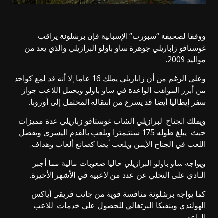
ووفقا لصحيفة “سبورت” الإسبانية فإن برشلونة يراقب
غوستافو زاباريلي جوهرة ساو باولو البرازيلي والذي يعد من
مواليد 2009.
وعلى الرغم من أن زاباريلي يملك 16 عاما إلا أنه قد لمع كواحد
من أبرز المواهب الواعدة في ساو باولو ويحمل اللاعب جواز
سفر إيطاليا أيضا قد يسرع من انتقاله المحتمل إلى أوروبا.
ويملك الجناح البرازيلي الشاب غوستافو زباريلي عدة مميزات
حيث يبلغ طوله 175 سنتيمترا ويلعب بالقدم اليسرى ويفضل
اللعب في الجناح الأيمن ويلعب أيضا كصانع ألعاب وهداف.
ويواجه ساو باولو البرازيلي حاليا صعوبات مالية مما أجبر
النادي على التخلي عن عدد من لاعبيه في الأشهر الأخيرة.
كما يواجه برشلونة منافسة قوية من جانب فريقي أياكس
الهولندي وبنفيكا البرتغالي للحصول على خدمات اللاعب
الواعد.