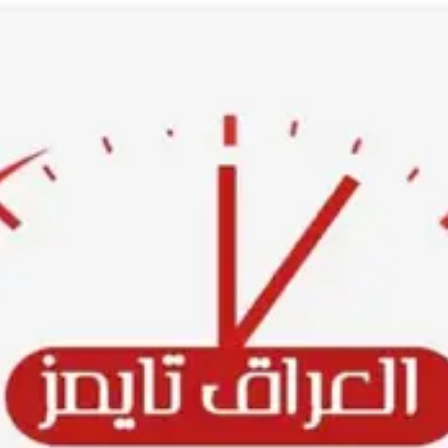
Ski
t
conten