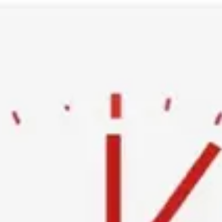
Ski
t
conten