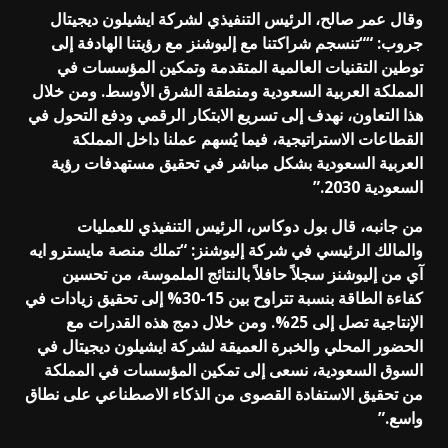
وقال عمر صالح، الرئيس التنفيذي لشركة ايشيلون ديجيتال
جروب: ““تنسجم شراكتنا مع إليوشنز مع رؤيتنا الهادفة إلى
توطين التقنيات العالمية المتقدمة وتمكين المؤسسات في
المملكة العربية السعودية ومنطقة الشرق الأوسط. ومن خلال
هذا التعاون، نهدف إلى تسريع الابتكار الرقمي ودفع التحول في
القطاعات الاستراتيجية، فيما يُسهم عملنا داخل المملكة
العربية السعودية بشكل مباشر في تحقيق مستهدفات رؤية
السعودية 2030.”
من جانبه، قال بول دوكاس، الرئيس التنفيذي للعمليات
والمالك الرئيسي في شركة إليوشنز: “تملك منصة مايسترو ايه
آي من إليوشنز سجلاً حافلاً بالنتائج الملموسة، من تحسين
كفاءة الطاقة بنسبة تتراوح بين 15-30% إلى تحقيق زيادات في
الإنتاجية تصل إلى 25%. ومن خلال دمج هذه القدرات مع
الحضور المحلي والخبرة العميقة لشركة ايشيلون ديجيتال في
السوق السعودية، نسعى إلى تمكين المؤسسات في المملكة
من تحقيق الاستفادة القصوى من الذكاء الاصطناعي على نطاق
واسع.”