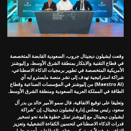
وقعت ايشيلون ديجيتال جروب، السعودية القابضة المتخصصة
في قطاع التقنية والابتكار بمنطقة الشرق الأوسط، و إليوشنز
الأمريكية المتخصصة في تطوير برمجيات الذكاء الاصطناعي،
شراكة استراتيجية تهدف إلى نشر منصة مايسترو ايه آي
(Maestro AI) من إليوشنز في المؤسسات الصناعية وقطاع
الطاقة في المملكة العربية السعودية ومنطقة الشرق الأوسط.
وتعليقا على توقيع الاتفاقية، قال سمو الأمير خالد بن بدر آل
سعود، رئيس مجلس إدارة ايشيلون ديجيتال، إن “شراكة
ايشيلون ديجيتال مع إليوشنز تمثل خطوة هامة نحو تسخير
قدرات الذكاء الاصطناعي لتحسين الكفاءة التشغيلية وتعزيز
التنافسية، فضلاً عن تمكين مختلف القطاعات بأحدث حلول