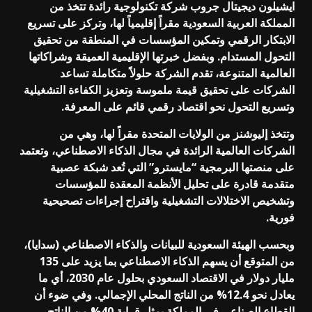
ايشيلون ديجيتال جروب شركة تكنولوجية رائدة تتخذ من
المملكة العربية السعودية مقراً إقليمياً لها، وتركز على تسريع
الابتكار الرقمي وتمكين المؤسسات في المنطقة من تحقيق
التحول المستدام. وبفضل خبرتها الإقليمية العميقة وشراكاتها
العالمية المتنوعة، تقدم الشركة حلولاً متكاملة تساعد
الشركات على تحقيق قيمة ملموسة وتعزيز الكفاءة التشغيلية
وتسريع التحول نحو اقتصاد رقمي قائم على المعرفة.
وتتخذ إليوشنز من الولايات المتحدة مقراً لها، وهي من
الشركات العالمية الرائدة في مجال الذكاء الاصطناعي، وتعتمد
على منصتها البرمجية “مايسترو” التي تُعد شبكة عصبية
متقدمة قادرة على تحليل الأنظمة المعقدة للمؤسسات
وتشخيص الاختلالات التشغيلية واقتراح إجراءات تصحيحية
فورية.
وبحسب الهيئة السعودية للبيانات والذكاء الاصطناعي (سدايا)،
من المتوقع أن يسهم الذكاء الاصطناعي بما يزيد على 135
مليار دولار في الاقتصاد السعودي بحلول عام 2030، أي ما
يعادل نحو 12.4% من الناتج المحلي الإجمالي. وفي ضوء أن
القطاع الصناعي في المملكة يمثل قرابة 40% من الناتج