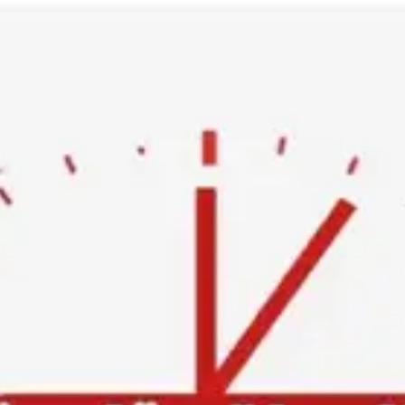
Ski
t
conten