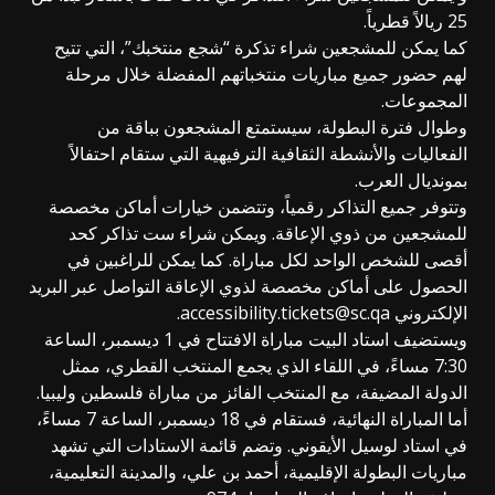
25 ريالاً قطرياً.
كما يمكن للمشجعين شراء تذكرة “شجع منتخبك”، التي تتيح
لهم حضور جميع مباريات منتخباتهم المفضلة خلال مرحلة
المجموعات.
وطوال فترة البطولة، سيستمتع المشجعون بباقة من
الفعاليات والأنشطة الثقافية الترفيهية التي ستقام احتفالاً
بمونديال العرب.
وتتوفر جميع التذاكر رقمياً، وتتضمن خيارات أماكن مخصصة
للمشجعين من ذوي الإعاقة. ويمكن شراء ست تذاكر كحد
أقصى للشخص الواحد لكل مباراة. كما يمكن للراغبين في
الحصول على أماكن مخصصة لذوي الإعاقة التواصل عبر البريد
الإلكتروني accessibility.tickets@sc.qa.
ويستضيف استاد البيت مباراة الافتتاح في 1 ديسمبر، الساعة
7:30 مساءً، في اللقاء الذي يجمع المنتخب القطري، ممثل
الدولة المضيفة، مع المنتخب الفائز من مباراة فلسطين وليبيا.
أما المباراة النهائية، فستقام في 18 ديسمبر، الساعة 7 مساءً،
في استاد لوسيل الأيقوني. وتضم قائمة الاستادات التي تشهد
مباريات البطولة الإقليمية، أحمد بن علي، والمدينة التعليمية،