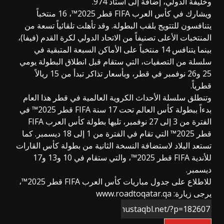
وخليفة الدولي، إضافة إلى استاد 974.
ويشارك في كأس العرب FIFA قطر 2025™️، 16 منتخباً
يتنافسون للتتويج بلقب البطولة. وقد تأهلت تلقائياً تسعة من
المنتخبات الأعلى تصنيفاً من الاتحاد الدولي لكرة القدم (فيفا)،
بينما يتنافس 14 منتخباً على الأماكن السبعة المتبقية في
سلسلة من التصفيات، التي ستقام قبل انطلاق البطولة يومي
25 و26 نوفمبر في قطر، وبأسعار تذاكر تبدأ من 15 ريالاً
قطرياً.
وتنطلق سلسلة الأحداث الكروية العالمية في قطر هذا العام
بدءاً ببطولة كأس العالم تحت 17 سنة FIFA قطر 2025™️ في
الفترة من 3 إلى 27 نوفمبر، تليها بطولة كأس العرب FIFA
قطر 2025™️ التي تقام في الفترة من 1 إلى 18 ديسمبر. كما
تستعد البلاد لاستضافة النسخة الثانية من بطولة كأس القارات
للأندية FIFA قطر 2025™️، والتي ستقام في 10 و13 و17
ديسمبر.
للاطلاع على جدول مباريات كأس العرب FIFA قطر 2025™️،
يرجى زيارة: www.roadtoqatar.qa