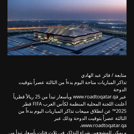
متابعة / فائز عبد الهادي
تذاكر المباريات متاحة اليوم بدءاً من الثالثة عصراً بتوقيت
الدوحة
عبر www.roadtoqatar.qa وبأسعار تبدأ من 25 ريالاً قطرياً
أعلنت اللجنة المحلية المنظمة لكأس العرب FIFA قطر
2025™️ عن انطلاق مبيعات تذاكر المباريات اليوم بدءاً من
الثالثة عصراً بتوقيت الدوحة وذلك عبر
www.roadtoqatar.qa،
و يمكن للمشجعين شراء التذاكر في ثلاث فئات بأسعار تبدأ من