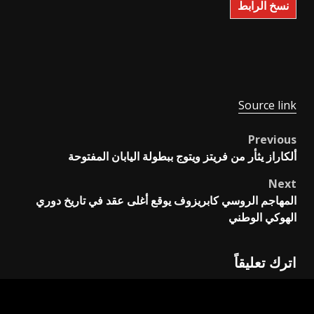
نسخ الرابط
Source link
Previous
Post
ألكاراز يثأر من فريتز ويتوج ببطولة اليابان المفتوحة
navigation
Next
المهاجم الروسي كابريزوف يوقع أغلى عقد في تاريخ دوري
الهوكي الوطني
اترك تعليقاً
لن يتم نشر عنوان بريدك الإلكتروني.
الحقول الإلزامية مشار
إليها بـ
*