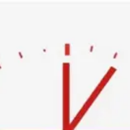
Ski
t
conten