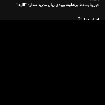
جيرونا يسقط برشلونة ويهدي ريال مدريد صدارة “الليغا”
اترك تعليقاً
لن يتم نشر عنوان بريدك الإلكتروني.
الحقول الإلزامية مشار
إليها بـ
*
التعليق
*
الاسم
*