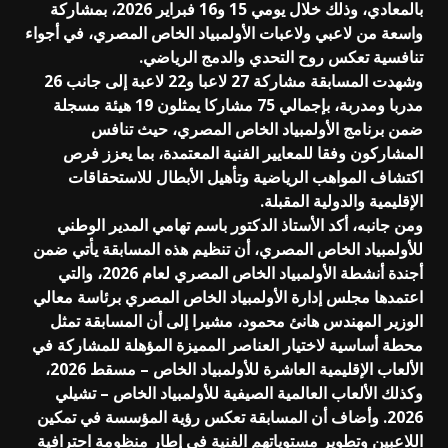
بالمعادي، وذلك خلال يومي 15 و16 فبراير 2026، بمشاركة
واسعة من لاعبي ولاعبات الأولمبياد الخاص المصري، في أجواء
تنافسية تعكس روح التحدي والدمج الرياضي.
وشهدت المسابقة مشاركة 27 لاعبا و22 لاعبة إلى جانب 26
مدربا ومدربة، بإجمالي 75 مشاركا يمثلون 19 هيئة مسجلة
ضمن برنامج الأولمبياد الخاص المصري، حيث تنافس
المشاركون وفقا للمعايير الفنية المعتمدة، بما يعزز فرص
اكتشاف المواهب الرياضية وتأهيل الأبطال للاستحقاقات
الإقليمية والدولية المقبلة.
ومن جانبه، أكد الأستاذ الدكتور باسم تهامي المدير الوطني
للأولمبياد الخاص المصري، أن تنظيم هذه المسابقة يأتي ضمن
أجندة أنشطة الأولمبياد الخاص المصري لعام 2026، والتي
اعتمدها مجلس إدارة الأولمبياد الخاص المصري برئاسة معالي
الوزير المهندس هانئ محمود، مشيرا إلى أن المسابقة تمثل
محطة أساسية لاختيار العناصر المميزة المؤهلة للمشاركة في
الألعاب الإقليمية العاشرة للأولمبياد الخاص – مسقط 2026،
وكذلك الألعاب العالمية الصيفية للأولمبياد الخاص – تشيلي
2026. وأضاف أن المسابقة تعكس رؤية المؤسسة في تمكين
اللاعبين وتطوير مستوياتهم الفنية في إطار منظومة احترافية