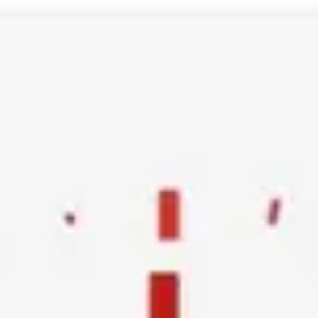
Ski
t
conten