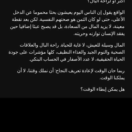
أكثر أو لراحة البال؟
الواقع يقول إن الناس اليوم يعيشون بحثا محموما عن الدخل
الأعلى، حتى لو كان الثمن هو صحتهم النفسية. لكن بعد نقطة
معينة، لا يزيد المال من السعادة، بل قد يصبح عبئا إضافيا حين
يفقد الإنسان توازنه وحريته.
المال وسيلة للعيش، لا غاية للحياة. راحة البال والعلاقات
الصحية والنوم الجيد والغذاء النظيف، كلها مؤشرات على جودة
الحياة الحقيقية، لا عدد الأصفار في الحساب البنكي.
ربما حان الوقت لإعادة تعريف النجاح: أن نملك وقتنا، لا أن
يملكنا الوقت.
هل يمكن إبطاء الوقت؟
الجواب ليس في الساعة، بل في الأسلوب.
يمكن للإنسان أن يبطئ حياته ولو كان في قلب المدينة:
بتقليل التعرض للشاشات والإشعارات