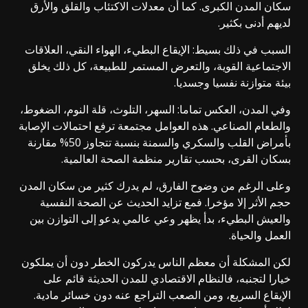
سكان المدن الكبرى. كما أن معدلات الاكتئاب والقلق والأرق
لديهم أدنى بكثير.
السبب في ذلك بسيط: الإيقاع البطيء، الهواء النقي، العلاقات
الاجتماعية القوية، والتعرض المستمر للطبيعة، كل ذلك يخلق
بيئة متوازنة نفسيا وجسديا.
وفي المدن، العكس تماما: السهر، التلوث، قلة النوم، الضغوط،
والطعام الصناعي. هذه العوامل مجتمعة ترفع احتمالات الإصابة
بأمراض القلب والسكري والسمنة بنسبة تتجاوز 50% مقارنة
بسكان القرى، بحسب تقارير منظمة الصحة العالمية.
وعلى الرغم من وضوح الفارق، لم يدرك كثير من سكان المدن
حجم الأثر إلا مؤخرا. فمع تزايد الحديث عن الصحة النفسية
والعيش البطيء، بدأ يظهر وعي عالمي يدعو إلى التوازن بين
العمل والحياة.
لكن المشكلة أن معظم الناس يدركون الخطر دون أن يملكون
خيارا لتجنبه، فالنظام الاقتصادي للمدن الحديثة قائم على
الإيقاع السريع، ومن الصعب التراجع عنه دون خسائر مادية.