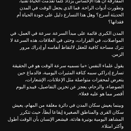
المفارقة أن هذا الإحساس يزداد كلما تقدمت الحياة تقنيا،
وتطورت أدوات الراحة. فما الذي يجعل الوقت في المدن
الحديثة أسرع؟ وهل هذا التسارع دليل على جودة الحياة أم
فقدانها؟
المدن الكبرى قائمة على مبدأ السرعة. سرعة في العمل، في
المواصلات، في القرارات، وحتى في العلاقات. هذه السرعة لا
تترك مساحة كافية للعقل لالتقاط أنفاسه أو إدراك مرور
الزمن.
يقول علماء النفس: «ما نسميه سرعة الوقت هو في الحقيقة
تسارع إدراكي سببه كثافة المثيرات اليومية، فالدماغ حين
يتعرض لمحفزات متواصلة مثل الإعلانات، الإشعارات،
الضوضاء، والزحام، يعجز عن تخزين التفاصيل، فيبدو اليوم
أقصر مما هو عليه فعلا».
وبينما يعيش سكان المدن في دائرة مغلقة من المهام، يعيش
سكان القرى والمناطق الصغيرة إيقاعا أبطأ، حيث تتكرر
المشاهد اليومية بوتيرة هادئة، فيشعر الإنسان بأن الوقت أطول
وأكثر امتلاء.