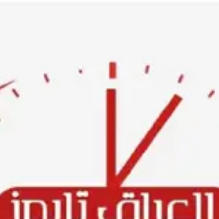
Ski
t
conten