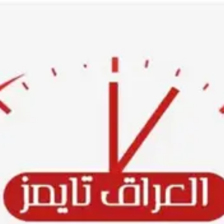
Ski
t
conten