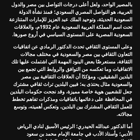
بالمصير الواحد، ولعل أعلى درجات التواصل بين مصر والدول
العربية، هو التواصل المصري السعودي؛ فمنذ نشأة الدولة
السعودية الحديثة، وتوحيد الملك عبد العزيز للإمارات المتنازعة
تحت اسم المملكة العربية السعودية عام 1932م، والعلاقات
السعودية المصرية على المستوى السياسي في أروع صورها.
وعلى المستوى الثقافي تحدث الدكتور الرمادي عن اتفاقيات
التعاون الثقافي بين مصر والسعودية في مختلف مجالات
الثقافة، مستعرضًا بعض البنود المهمة التي اشتملت عليها تلك
الاتفاقيات وما تعكسه من التوافق والروابط التي تجمع بين
البلدين الشقيقين، ومؤكدًا أن العلاقات الثقافية بين مصر
والسعودية مثال يحتذى به؛ فبين البلدين تراث ثقافي مشترك
جعل للشعبين هوية خاصة مميزة، وقد نجحت حكومات البلدين
في المحافظة على دعائمها باتفاقيات ومذكرات تفاهم تخطط
للعمل الثقافي المشترك بين البلدين، وتعكس أهميته، وتوسع
مجالاته.
أما الدكتور عبدالله الحيدري؛ الرئيس الأسبق لنادي الرياض
الأدبي؛ وأستاذ الأدب في جامعة الإمام محمد بن سعود