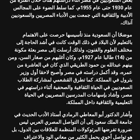
عام 1930 حتى عام 1955م، كما سلط الضوء على المجالس
الأدبية والثقافية التي جمعت بين الأدباء المصريين والسعوديين
آنذاك،
موضحًا أن السعودية منذ تأسيسها حرصت على الاهتمام
بالتعليم لأن البلاد في ذلك الوقت كانت في أشد الحاجة إلى
مختلف العلوم والفنون، ولذلك أرسلت إلى مصر بعثة مكونة
من (14) طالبا عام 1927م، وكان أغلبهم من صغار السن، ومن
بينهم عبدالله بن حمود الطريقي الذي كان في العاشرة من
عمره، وقد أكمل دراسته في مصر وأصبح لاحقا أول وزير
بترول في المملكة. كما تطرق القشعمي لمشاركة الطلاب
السعوديين في الحياة الثقافية والصحفية أثناء دراستهم في
مصر، وأشاد بإسهامات المدرسين المصريين في الحياة
التعليمية والثقافية داخل المملكة.
وأشار الدكتور أبو المعاطي الرمادي أستاذ الأدب الحديث في
جامعة الملك سعود إلى أن التواصل المصري العربي ليس
ضرورة تفرضها البرتوكولات المنظمة للعلاقات بين الدول، بل
هو تواصل أخوي يحمل الكثير من معاني الود والاعتراف