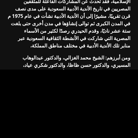
الإسلامية، فقد تحدث عن المشاركات الفاعلة للمثقفين
المصريين في تاريخ الأندية الأدبية السعودية على مدى نصف
قرن تقريبًا، مشيرًا إلى أن الأندية الأدبية نشأت في عام 1975 م
في المدن الكبرى ثم توالى إنشاؤها في مدن أخرى حتى بلغت
ستة عشر ناديًا، وقدم الحيدري رصدًا لكثير من الأسماء
المصرية التي شاركت في الأنشطة الثقافية السعودية عبر
منابر تلك الأندية الأدبية في مختلف مناطق المملكة،
ومن أبرزهم: الشيخ محمد الغزالي، والدكتور عبدالوهاب
المسيري، والدكتور حسن ظاظا، والدكتور شكري عياد،
والدكتور عبده الراجحي، والدكتور أحمد كمال زكي، والدكتور
حسين مؤنس، والدكتور تمّام حسّان، والدكتور حلمي القاعود،
والدكتور حسين علي محمد، والدكتور حامد أبو أحمد، والدكتور
صابر عبد الديم، والدكتور أحمد صبرة، والدكتور سعد أبو الرضا،
والدكتور علي مطاوع، والدكتور عماد حسيب، وغيرهم من
الأدباء والأعلام الذين عاشوا في بعض مدن المملكة، أو الذين
نشروا مقالاتهم وأبحاثهم وكتبهم من خلال المجلات والكتب
التي تصدرها الأندية الأدبية السعودية، ومنهم الدكتور يوسف
نوفل، والدكتور مصطفى ناصف، والدكتور صلاح فضل،