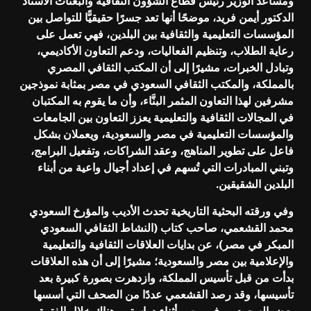
ومساعد الوزير رئيس قطاع الشؤون الثقافية والبعثات الأستاذ
الدكتور أيمن فريد، موضحًا أنها تعد جسرًا حقيقيًّا للتواصل بين
المؤسسات التعليمية والثقافية بين البلدين، فهي تعمل على
رعاية الطلاب، وتنظيم الفعاليات، ودعم التعاون الأكاديمي،
وتبادل الخبرات، مشيرًا إلى أن المكتب الثقافي المصري
بالمملكة، والمكتب الثقافي السعودي في مصر بمثابة نموذجين
مشرفين لهذا التعاون المثمر البنَّاء، وأن ما يقوم به المكتبان
في المجالات الثقافية والتعليمية يعزز التعاون بين الجامعات
والمؤسسات التعليمية في مصر والسعودية، ويعملان بشكل
فاعل على تطوير المناهج، وعقد الشراكات، وتفعيل البرامج،
وتبني المبادرات التي تُسهم في إعداد أجيال واعية من أبناء
البلدين الشقيقين.
وفي ورقته البحثية التاريخية تحدث الأديب والمؤرخ السعودي
محمد القشعمي، صاحب كتاب (النشاط الثقافي السعودي
المبكر في مصر)، عن بدايات العلاقات الثقافية والتعليمية
والإعلامية بين مصر والسعودية؛ مشيرًا إلى أن هذه العلاقات
بدأت من قبل تأسيس المملكة، وازدهرت بصورة كبيرة بعد
تأسيسها، وقد رصد القشعمي عددًا من الصحف التي أسسها
بعض السعوديين في مصر أثناء دراستهم هناك خلال الفترة من