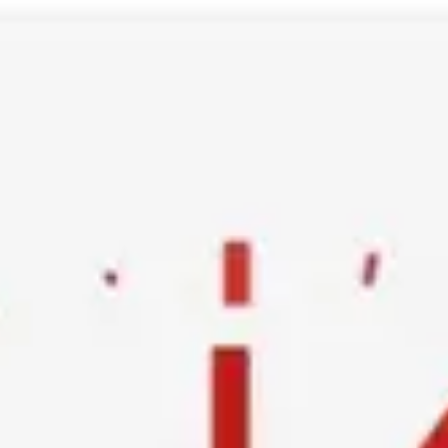
Ski
t
conten