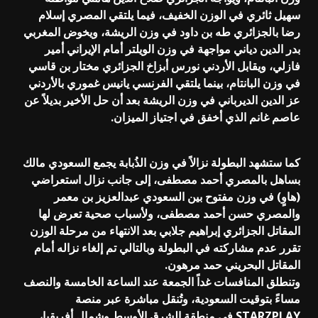
سهيل ثائري في الوزن الخفيف، فيما يلتقي المصري إسلام
رضا بالجزائري طه بن داود في وزن الريشة، ويخوض المغربي
بدر الدين دياني مواجهة في وزن الويلتر أمام الإيراني أمير
فازلي، ويقابل الأردني نورس أبزاخ الجزائري مختار بن قاسي
في وزن البانتام، بينما يلتقي الفرنسي يانيس غموري بالأردني
عز الدين الديرباني في وزن الريشة بعد أن حل الأخير بديلاً عن
عاصم غانم الذي أخفق في اجتياز الميزان.
كما ستشهد البطولة نزالاً في وزن الذُبابة يجمع السعودي مالك
بساهل بالمصري أحمد مصطفى، إلى جانب نزال استعراضي
(هاوٍ) في وزن مفتوح بين السعودي عبدالعزيز بن معمر
والمصري حسن أحمد مصطفى، ولأسباب صحية تعرض لها
المقاتل الجزائري إبراهيم جلابي بعد الانتهاء من مرحلة الوزن
تقرر عدم مشاركته في البطولة وبالتالي تم إلغاء نزاله أمام
المقاتل البحريني حمد مرهون.
وتنطلق المنافسات غداً الجمعة عند الساعة الخامسة والنصف
مساءً بتوقيت السعودية، وتُنقل مباشرة عبر منصة
STARZPLAY في منطقة الشرق الأوسط وشمال أفريقيا،