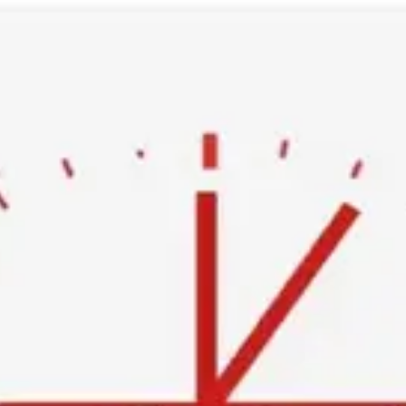
Ski
t
conten