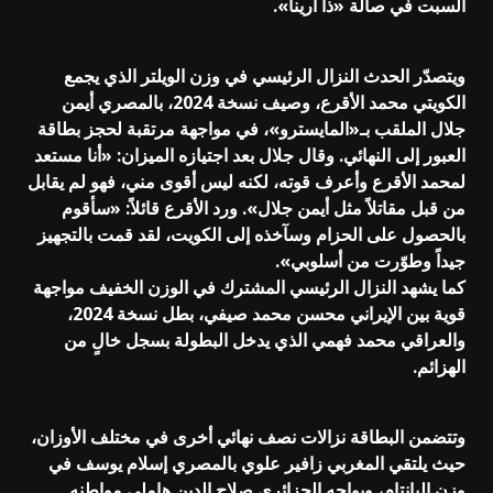
السبت في صالة «ذا أرينا».
ويتصدّر الحدث النزال الرئيسي في وزن الويلتر الذي يجمع
الكويتي محمد الأقرع، وصيف نسخة 2024، بالمصري أيمن
جلال الملقب بـ«المايسترو»، في مواجهة مرتقبة لحجز بطاقة
العبور إلى النهائي. وقال جلال بعد اجتيازه الميزان: «أنا مستعد
لمحمد الأقرع وأعرف قوته، لكنه ليس أقوى مني، فهو لم يقابل
من قبل مقاتلاً مثل أيمن جلال». ورد الأقرع قائلاً: «سأقوم
بالحصول على الحزام وسآخذه إلى الكويت، لقد قمت بالتجهيز
جيداً وطوّرت من أسلوبي».
كما يشهد النزال الرئيسي المشترك في الوزن الخفيف مواجهة
قوية بين الإيراني محسن محمد صيفي، بطل نسخة 2024،
والعراقي محمد فهمي الذي يدخل البطولة بسجل خالٍ من
الهزائم.
وتتضمن البطاقة نزالات نصف نهائي أخرى في مختلف الأوزان،
حيث يلتقي المغربي زافير علوي بالمصري إسلام يوسف في
وزن البانتام، ويواجه الجزائري صلاح الدين هاملي مواطنه