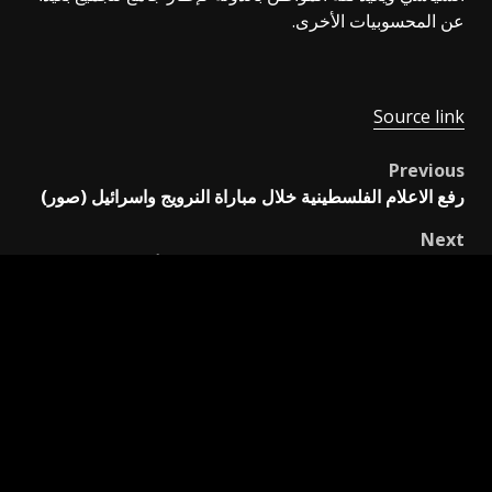
عن المحسوبيات الأخرى.
Source link
Previous
Post
رفع الاعلام الفلسطينية خلال مباراة النرويج واسرائيل (صور)
navigation
Next
كيف تصمم المؤسسة التعليمية برامجها من أبعاد الجودة
اترك تعليقاً
لن يتم نشر عنوان بريدك الإلكتروني.
الحقول الإلزامية مشار
إليها بـ
*
التعليق
*