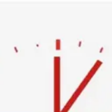
Ski
t
conten