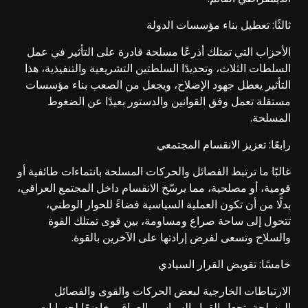
ثالثًا: تعطيل بناء مؤسسات الدولة
الأحزاب التي تمتلك أذرعًا مسلحة قادرة على التأثير في عمل
السلطات الثلاث، وتحديدًا السلطتين التشريعية والتنفيذية، هذا
التأثير يعطل جهود الإصلاح، ويجعل من الصعب بناء مؤسسات
مستقلة تعمل وفق القوانين والدستور بعيدًا عن الضغوط
المسلحة.
رابعًا: تعزيز الانقسام المجتمعي
غالبًا ما ترتبط الفصائل والحركات المسلحة بانتماءات طائفية أو
قومية، أو مصلحية، مما يرسّخ الانقسام داخل المجتمع العراقي،
بدلًا من أن تكون العملية السياسية فضاءً للحوار الوطني،
تتحول إلى ساحة صراع ومساومة، بين قوى تمتلك القوة
والسلاح وتسعى لفرض إرادتها على الآخرين بالقوة.
خامسًا: تقويض القرار السيادي
الارتباطات الخارجية لبعض الحركات والقوى والفصائل
المسلحة، تجعل القرار السياسي العراقي خاضعًا لحسابات