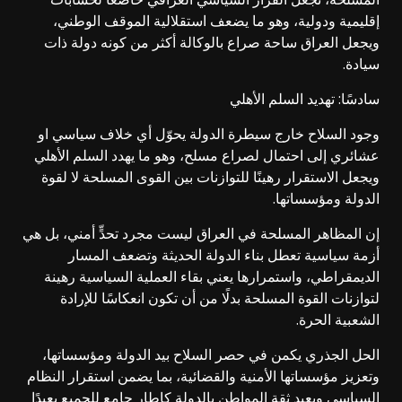
إقليمية ودولية، وهو ما يضعف استقلالية الموقف الوطني،
ويجعل العراق ساحة صراع بالوكالة أكثر من كونه دولة ذات
سيادة.
سادسًا: تهديد السلم الأهلي
وجود السلاح خارج سيطرة الدولة يحوّل أي خلاف سياسي او
عشائري إلى احتمال لصراع مسلح، وهو ما يهدد السلم الأهلي
ويجعل الاستقرار رهينًا للتوازنات بين القوى المسلحة لا لقوة
الدولة ومؤسساتها.
إن المظاهر المسلحة في العراق ليست مجرد تحدٍّ أمني، بل هي
أزمة سياسية تعطل بناء الدولة الحديثة وتضعف المسار
الديمقراطي، واستمرارها يعني بقاء العملية السياسية رهينة
لتوازنات القوة المسلحة بدلًا من أن تكون انعكاسًا للإرادة
الشعبية الحرة.
الحل الجذري يكمن في حصر السلاح بيد الدولة ومؤسساتها،
وتعزيز مؤسساتها الأمنية والقضائية، بما يضمن استقرار النظام
السياسي ويعيد ثقة المواطن بالدولة كإطار جامع للجميع بعيدًا