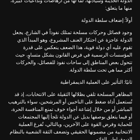
الدولة الحديثة وسيادتها، لما لها من أرهاصات وتداعيات كبيرة،
منها ما يتعلق:
أولاً: إضعاف سلطة الدولة
وجود فصائل وحركات مسلحة تمتلك نفوذاً في الشارع، يجعل
الدولة عاجزة عن احتكار العنف المشروع، وهو المبدأ الذي
تقوم عليه أي دولة قوية، هذا الضعف ينعكس على قدرة
المؤسسات الرسمية في فرض القانون بشكل متساوٍ، حيث
تتحول بعض المناطق إلى ساحات نفوذ للفصائل، والحركات
أكثر مما هي تحت سلطة الدولة.
ثانيًا: التأثير على العملية الديمقراطية
المظاهر المسلحة تلقي بظلالها الثقيلة على الانتخابات، إذ قد
تُستعمل أداة ضغط على الناخبين أو المرشحين، سواء بالترهيب
المباشر أو من خلال إشاعة أجواء خوف تمنع المنافسة الحرة،
أو فيما يتعلق بوصفها بديل عن الدولة تلجأ إليها المجتمعات
للحماية وفرض القوة على الآخرين، وبالتالي، تُفرغ العملية
الانتخابية من مضمونها الحقيقي وتضعف الثقة الشعبية بالنظام
الديمقراطي القائم.