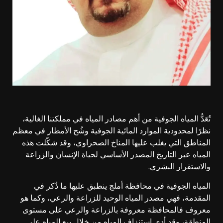
تُعَدُّ المياه الجوفية من أهم مصادر المياه في مملكتنا الغالية،
نظرًا لمحدودية الموارد المائية الجوفية وشُح الأمطار في معظم
المناطق التي يغلب عليها المناخ الصحراوي، وقد شكّلت هذه
المياه عبر التاريخ المصدر الأساسي لحياة الإنسان والزراعة
والاستقرار البشري.
المياه الجوفية في محافظة أملج ينطبق عليها ما ذُكر في
المقدمة، فهي مصدر المياه الوحيد للزراعة والرعي، وكما هو
معروف فالمحافظة معروفة بالزراعة والرعي على مستوى
المنطقة، وقد أدى استنزاف المياه من خلال بيع المياه على