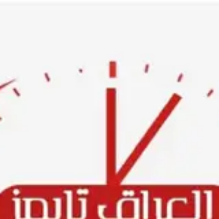
Ski
t
conten