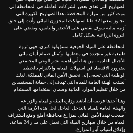
الصهاريج التي تغذي بعض الشركات العاملة في المحافظة إلى
موت كثير من مزارع المحافظة، هذا الصهاريج الكبيرة التي
تتجاوز سعتها 32 طنا استهلكت المخزون المائي وأدت إلى خلق
أزمة مائية سوف تقضي على الأخضر واليابس، وتقضي على
الثروة الزراعية بشكل كامل.
المحافظة على المياه الجوفية مسؤولية كبرى، فهي ثروة
طبيعية غير متجددة في معظمها، وتُمثل صمام أمان مائي
للأجيال القادمة، من هنا تأتي أهمية نشر الوعي المجتمعي
بضرورة الاقتصاد في استهلاك المياه، والالتزام بالخطط
الوطنية التي تسعى إلى تحقيق الأمن المائي للمملكة، لذلك
أنشئت الهيئة العامة للمياه التي تهدف إلى حماية المستفيدين
من خلال تنظيم الموارد المائية وضمان استخدامها المستدام.
وهنا أجدها فرصة أن أناشد وزارة البيئة والمياه والزراعة
والهيئة العامة للمياه بالتدخل العاجل لحل هذه الأزمة التي
أصبحت تهدد الأمن المائي لمزارع محافظة أملج ومنع استنزاف
المياه من خلال صهاريج المياه التي تعمل على مدار 24 ساعة،
وإغلاق أشياب آبار المزارع.