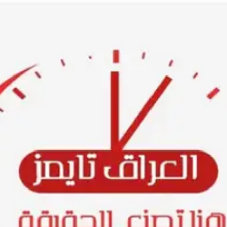
Ski
t
conten