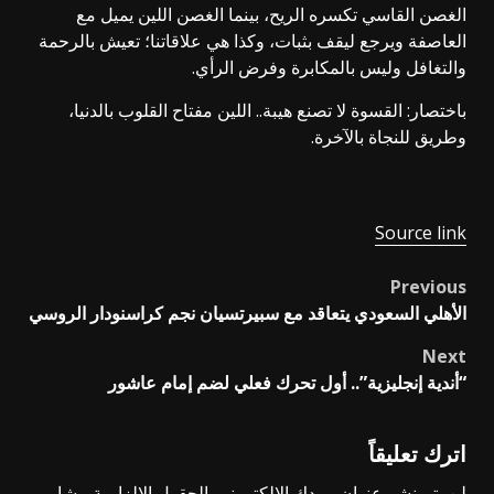
​الغصن القاسي تكسره الريح، بينما الغصن اللين يميل مع
العاصفة ويرجع ليقف بثبات، وكذا هي علاقاتنا؛ تعيش بالرحمة
والتغافل وليس بالمكابرة وفرض الرأي.
​باختصار: القسوة لا تصنع هيبة.. اللين مفتاح القلوب بالدنيا،
وطريق للنجاة بالآخرة.
Source link
Previous
Post
الأهلي السعودي يتعاقد مع سبيرتسيان نجم كراسنودار الروسي
navigation
Next
“أندية إنجليزية”.. أول تحرك فعلي لضم إمام عاشور
اترك تعليقاً
لن يتم نشر عنوان بريدك الإلكتروني.
الحقول الإلزامية مشار