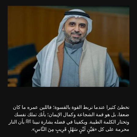
نخطئ كثيرا عندما نربط القوة بالقسوة؛ فاللين عمره ما كان
ضعفا، بل هو قمة الشجاعة وكمال الإيمان؛ بأنك تملك نفسك
وتختار الكلمة الطيبة. ويكفينا في فضله بشارة نبينا ﷺ بأن النار
محرمة على كل «هَيِّنٍ لَيِّنٍ سَهْلٍ قَرِيبٍ مِنَ النَّاسِ».