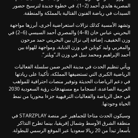
المصرية هايدي أحمد (2–1)، في خطوة جديدة لترسيخ حضور
السيدات في رياضة الفنون القتالية بالمملكة والمنطقة.
وتشهد الأمسية كذلك نزالات استعراضية أخرى، أبرزها مواجهة
البحريني عباس خان (8–4) والمصري أحمد السيسي (6–2) في
وزن الخفيف، إضافة إلى نزال بين البحريني حمد مرحون
والمغربي وليد كوناين في وزن الذبابة، ومواجهة للهواة بين
أحمد الإبراهيم ومحمد نبيل في وزن الـ”ويلتر”.
ويأتي تنظيم الحدث في مدينة الخبر ضمن سلسلة الفعاليات
الرياضية الكبرى التي تستضيفها المملكة، تأكيدا على ريادتها
في دعم الرياضات الحديثة وتوفير منصات احترافية للمواهب
العربية الصاعدة، انسجاما مع مستهدفات رؤية السعودية 2030
في جعل الرياضة والفعاليات الترفيهية جزءا محوريا من نمط
الحياة وجودتها.
وسيكون الحدث متاحا للجماهير عبر منصة STARZPLAY في
منطقة الشرق الأوسط وشمال إفريقيا، بينما تطرح التذاكر
بأسعار تبدأ من 20 ريالا سعوديا عبر الموقع الرسمي للبطولة.