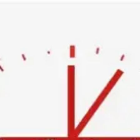
Ski
t
conten