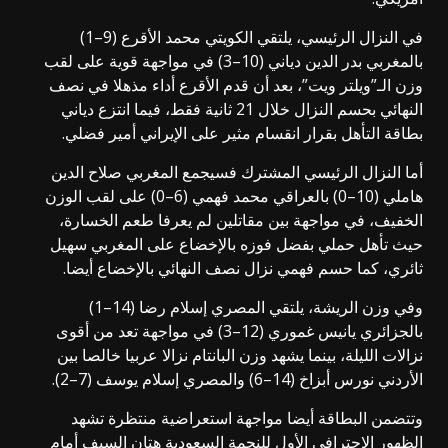
في النزال الرئيسي، يلتقي الكويتي محمد الأقرع (9–1)
بالمغربي بدر الدين دياني (10–3) في مواجهة قوية على لقب
وزن الـ”ويلتر ويت”، بعد أن قدم الأقرع أداء مذهلا في نصف
النهائي بحسم النزال خلال 21 ثانية فقط، فيما انتزع دياني
بطاقة التأهل بقرار انقسام مثير على الإيراني أمير فضلي.
أما النزال الرئيسي المشترك فسيجمع المغربي صلاح الدين
هاملي (10–0) بالعراقي محمد فهمي (6–0) على لقب الوزن
الخفيف، في مواجهة بين مقاتلين لم يعرفا طعم الخسارة،
حيث تأهل حملي بفضل فوزه بالإخضاع على المغربي سهيل
ثائري، كما حسم فهمي نزال نصف النهائي بالإخضاع أيضا.
وفي وزن الريشة، يلتقي المصري إسلام رضا (14–1)
بالجزائري يانيس غموري (12–3) في مواجهة تعد من أقوى
نزالات الليلة، بينما يشهد وزن البانتام نزالا عربيا خالصا بين
الأردني نورس أبزاخ (14–6) والمصري إسلام يوسف (7–2).
وتتضمن البطاقة أيضا مواجهة استعراضية منتظرة تشهد
الظهور الاحترافي الأول للنجمة السعودية هتان السيف أمام