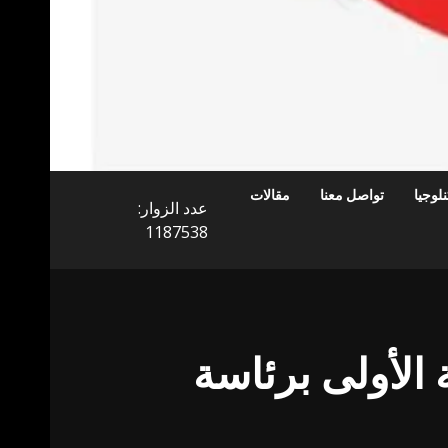
لوجيا
تواصل معنا
مقالات
عدد الزوار:
1187538
 الأولى برئاسة