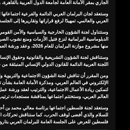
الجاري بمقر الأمانة العامة لجامعة الدول العربية بالقاهر
وستعقد لجان البرلمان العربي الدائمة والفرعية اجتماعات
العربي والعالمي، تمهيدًا لرفع قراراتها وتقاريرها إلى الجلسة ال
وستتناول لجنة الشؤون الخارجية والسياسية والأمن القومي، 
الدبلوماسية البرلمانية لنزع فتيل الأزمات ومنع نشوب الصر
منها مشروع موازنة البرلمان للعام 2026، وعقد ورشة العمل الإقليمية لدعم الدول العربية في سن التشريعات حول تنظيم مكافحة الحد من فقد وهدر الأغذية.
وستناقش لجنة الشؤون التشريعية والقانونية وحقوق الإنسان،
اللجنة العربية الدائمة للقانون الدولي الإنساني المنبثقة من 
ومن المقرر أن تناقش لجنة الشؤون الاجتماعية والتربوية و
الإلكتروني في العالم العربي، ومذكرة الأمانة العامة بشأن
لتمكين ريادة الأعمال الاجتماعية، والترتيب لعقد ورشة عمل
العالم العربي، وستختتم اجتماعها بمناقشة مستجدات ترتيب 
وستعقد لجنة فلسطين اجتماعها برئاسة معالي محمد بن أح
للسلام والذي أفضى لوقف الحرب، كما ستناقش تحركات ال
فلسطين للعرض على الجلسة العامة للبرلمان العربي بتاريخ 30 أكتوبر 2025