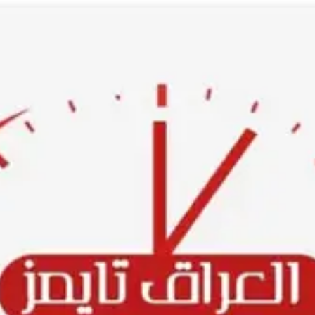
Ski
t
conten