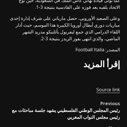
كما تولى قيادة نهائي كأس الملك في السعودية، حين توج
الاتحاد بلقبه بعد فوزه على القادسية بنتيجة 3-1.
وعلى الصعيد الأوروبي، حصل مارياني على شرف إدارة إحدى
مباريات دوري أبطال أوروبا الكبيرة هذا الموسم، حيث أدار
اللقاء الدرامي الذي جمع ليفربول بأتلتيكو مدريد الشهر
الماضي، والذي انتهى بفوز الريدز بنتيجة 3-2.
المصدر: Football Italia
إقرأ المزيد
Source link
Previous
Post
رئيس المجلس الوطني الفلسطيني يشهد جلسة مباحثات مع
navigation
رئيس مجلس النواب المغربي