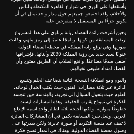
وأسقطها على الورق في شوارع القاهرة المكتظة بالناس
والأحلام، ولقد اجتمعوا جميعهم حول مدار واحد تمثل في أن
يكونوا جزءًا من المستقبل لا متفرجين عليه.
وحين أشرفت رائدة الفضاء ريانة برناوي على هذا المشروع
ارتقت المسابقة من كونها برنامجًا علميًا إلى رمز ملهم، وكانت
صورتها وهي ترفع راية المملكة في محطة الفضاء الدولية
عنوانًا لعقد جديد بين رؤية المملكة 2030 وأبنائها، فإشرافها
أضفى صدقًا مضاعفًا، وأقنع الطلاب أن الطريق مفتوح وأن
الفضاء امتداد طبيعي لخيالهم.
واليوم ومع انطلاقة النسخة الثانية يتضاعف الحلم وتتسع
الدائرة عبر ثلاثة مسارات: الفنون حيث يكتب الخيال لوحاته،
العلوم حيث يتحول السؤال إلى تجربة، والهندسة حين تتجسد
الفكرة في نموذج يقارب الحقيقة. وهذه المسارات ليست
خطوطًا متوازية، ولكنها أجنحة ثلاثة لطائر واحد اسمه الإبداع
العربي، ولعل تفرد المسابقة يكمن في أن المشاركات الفائزة
لا تقف عند منصة التكريم أو صورة عابرة؛ ولكن بقدرتها على
وصول محطة الفضاء الدولية، وهناك في المدار تصبح فكرة