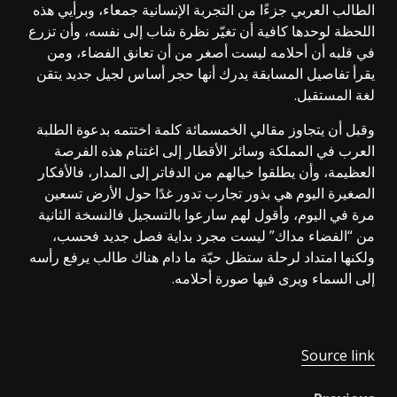
الطالب العربي جزءًا من التجربة الإنسانية جمعاء، وبرأيي هذه
اللحظة لوحدها كافية أن تغيّر نظرة شاب إلى نفسه، وأن تزرع
في قلبه أن أحلامه ليست أصغر من أن تعانق الفضاء، ومن
يقرأ تفاصيل المسابقة يدرك أنها حجر أساس لجيل جديد يتقن
لغة المستقبل.
وقبل أن يتجاوز مقالي الخمسمائة كلمة اختتمه بدعوة الطلبة
العرب في المملكة وسائر الأقطار إلى اغتنام هذه الفرصة
العظيمة، وأن يطلقوا خيالهم من الدفاتر إلى المدار، فالأفكار
الصغيرة اليوم هي بذور تجارب تدور غدًا حول الأرض تسعين
مرة في اليوم، وأقول لهم سارعوا بالتسجيل فالنسخة الثانية
من “الفضاء مداك” ليست مجرد بداية فصل جديد فحسب،
ولكنها امتداد لرحلة ستظل حيّة ما دام هناك طالب يرفع رأسه
إلى السماء ويرى فيها صورة أحلامه.
Source link