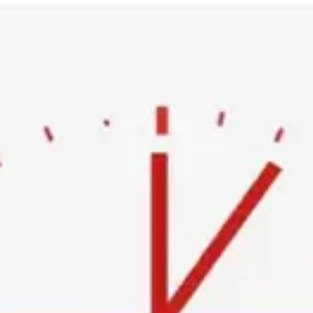
Ski
t
conten