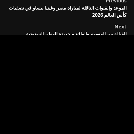
Previous
Post
الموعد والقنوات الناقلة لمباراة مصر وغينيا بيساو في تصفيات
navigation
كأس العالم 2026
Next
القبالة بين المفهوم والواقع – جريدة الوطن السعودية
اترك تعليقاً
لن يتم نشر عنوان بريدك الإلكتروني.
الحقول الإلزامية مشار
إليها بـ
*
التعليق
*