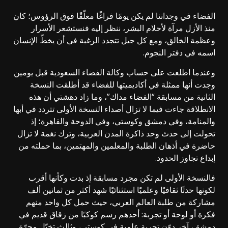
الفضاء في وجداننا لم يكن يومًا فراغًا معلّقًا فوق الرؤوس؛ كان
منذ الأزل مرآة لأحلام البشر، ننظر إليه فنستشعر الأسرار
وعظمة الخالق، ومع كل جيل تتجدد الرغبة في أن يخطّ الإنسان
اسمه في دفتر النجوم.
وعندما اطلعت على حساب وكالة الفضاء السعودية قبل يومين
وجدت أنها ممثلة في أكاديميتها للفضاء قد أطلقت النسخة
الثانية من مسابقة “الفضاء مداك”، وما زاد دهشتي أن هذه
الانطلاقة جاءت فيما لا تزال أصداء النسخة الأولى تتردد في أبها
والمنامة، وفي دمشق وكوستي، وفي الدوحة والقاهرة؛ إذ
تحولت إلى حدث وحد ذاكرة المدن العربية، وترك نغمة لا تزال
حاضرة في أذهان الطلبة والمعلمين والمهتمين، بما حملته من
إبداع تجاوز الحدود.
فالنسخة الأولى لم تكن مجرد مسابقة إذ بدت وكأنها أقرب
لكونها حدثًا ثقافيًا وعلميًا استثنائيًا شهد أكثر من ثمانين ألف
مشاركة من طلبة العالم العربي، حيث حمل كل واحد منهم
فكرة أو لوحة أو تجربة: أحدهم رسم كوكبًا من زقاق قديم في
دمشق، آخر دوّن تجربة علمية في كوستي، وثالث تخيّل مجرّة