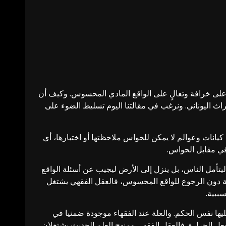
ة على خرافة وتعالٍ على الواقع المادي المحسوس. وكيف أن
تراث اليوناني. ونرغب في مقالتنا اليوم تسليط الضوء على
 كيانات وعوالم لا يمكن للحواس ملاحظتها أو اختبارها، أي
في مقابل الحواس.
يتأمل الناس، بل ينزل إلى الأرض ليجيب عن أسئلة الواقع
ة دون الرجوع للواقع المحسوس، فالعقل الفقهي يشتغل
ببية.
يها نفس الحكم. والعلة عند الفقهاء موجودة ضمنيا في
بفعل الحرارة. فالعقل الفقهي ومنهج العلم الحديث يشتغلان