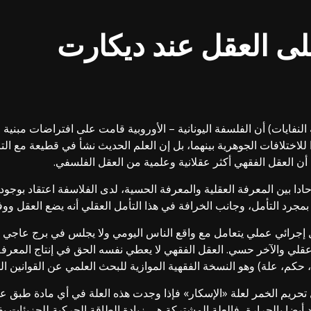
لى العقل عند ديكارت
النفايات) أن الفلسفة اليونانية – الأوروبية قامت على افتراضات مبني
 للاختلافات الجوهرية بينهما، بل إن العلم الحديث نشأ في قطيعة مع ال
ف أن العقل الفقهي أكثر عقلانية وعلمية من العقل الفلسفي.
حادا بين المعرفة العقلية والمعرفة الحسية، لدى الفلاسفة اعتقاد بوجود
مجرد التأمل، وجانب الخرافة في هذا التأمل العقلي أنه يضع العقل وو
ل إجرائي عملي يتعامل مع واقع الناس اليومي ولا يجلس في برج عاجي ل
ي والآخر حسي. العقل الفقهي لا يعطي نفسه الحق في إنتاج المعرف
حكم، علة) وهو النسخة الفقهية الموازية للبحث العلمي عن القوانين الس
حريم الخمر لعلة «الإسكار» فإذا وجدت هذه العلة في أي مادة طبق عل
مدد أيضا بالحرارة، فالعلة المشتركة هي زيادة الطاقة الحركية للجزيئات 