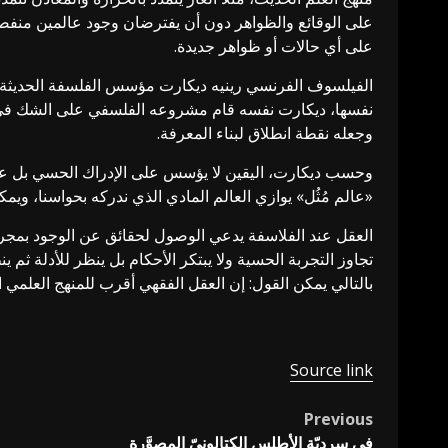
على الوقائع والظواهر دون أن يفترضان وجود عالمين منفصل
على أي حالات أو ظواهر جديدة.
الفيلسوف الفرنسي رينيه ديكارت مؤسس الفلسفة الحديثة الذ
نفسها، ديكارت نفسه قام مشروعه الفلسفي على الشك في الح
وجعله نقطة انطلاق لبناء المعرفة.
وحسب ديكارت، اليقين لا يؤسس على الإدراك الحسي بل على 
«عالم مُثُل» يوازي العالم المادي الذي ندركه بحواسنا، وي
العقل عند الفلاسفة يدعي الوصول لحقائق عن الوجود بمجرد 
تجاوز التجربة الحسية ولا يبتكر الأحكام بل ينظر للأدلة ث
بالتالي يمكن القول: إن العقل الفقهي أقرب للمنهج العلمي
Source link
Previous
Post
في سرديّة الأطلس الكتالونيّ المصوَّرة