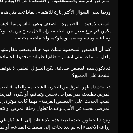
الأمراض المزمنة والمستعصية، أو الاستغناء عن الأدوية والع
وربما يبقى السؤال الأكثر إثارة للاهتمام، لماذا تجد مثل هذه
السبب لا يعود – بالضرورة – لضعف وعي الناس، إنما للإنسا
يكمن في نوع معين من الطعام، وإن الحل متاح بين يديه ولا ي
ومناعية وبيئية ونفسية وسلوكية واجتماعية مختلفة.
كما أن القصص الشخصية تمتلك قوة هائلة يصعب مقاومتها. ف
ولعل ما ساعد على انتشار «نظام الطيبات» تحديدا، اعتما
قد تكون هذه القصص صادقة، لكن السؤال العلمي لا يتوقف ع
النتيجة على الجميع؟
هنا تحديدا يظهر الفرق بين التجربة الشخصية والعلم. فالطب
المرض بطبيعته يمر بمراحل تحسن وتفاقم، أو يكون المريض ق
الطب الحديث على «القصص الفردية» مهما كانت مؤثرة، إنما ع
المرضى يبحث عن الأمل. وعندما تطول رحلة المرض أو تتعثر ا
وتزداد الخطورة عندما تمتد هذه الادعاءات إلى التشكيك في 
زراعة الأعضاء إنه لم يعد بحاجة إلى مثبطات المناعة، أو 