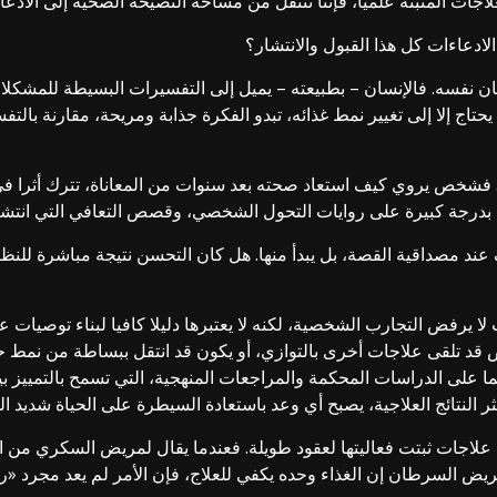
لاجات المثبتة علميا، فإننا ننتقل من مساحة النصيحة الصحية إلى الادعا
 الادعاءات كل هذا القبول والانتشار؟
ن نفسه. فالإنسان – بطبيعته – يميل إلى التفسيرات البسيطة للمشكلات
حتاج إلا إلى تغيير نمط غذائه، تبدو الفكرة جذابة ومريحة، مقارنة بال
شخص يروي كيف استعاد صحته بعد سنوات من المعاناة، تترك أثرا في ا
ده بدرجة كبيرة على روايات التحول الشخصي، وقصص التعافي التي انت
ند مصداقية القصة، بل يبدأ منها. هل كان التحسن نتيجة مباشرة للن
 لا يرفض التجارب الشخصية، لكنه لا يعتبرها دليلا كافيا لبناء توصيات
د تلقى علاجات أخرى بالتوازي، أو يكون قد انتقل ببساطة من نمط حياة 
لى الدراسات المحكمة والمراجعات المنهجية، التي تسمح بالتمييز بين م
لنتائج العلاجية، يصبح أي وعد باستعادة السيطرة على الحياة شديد الج
علاجات ثبتت فعاليتها لعقود طويلة. فعندما يقال لمريض السكري من الن
لمريض السرطان إن الغذاء وحده يكفي للعلاج، فإن الأمر لم يعد مجرد 