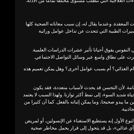
ءات العلاجية التي تتطلب مستوى مختلفا تماما من الأدلة.
 المعقدة. وعندما يقال له، إن سبب معاناته الصحية كلها
تفسيرات الطبية التي تتحدث عن تداخل عوامل وراثية
لنفوس يفوق أحيانا تأثير عشرات الدراسات العلمية.
شرت على نطاق واسع عبر وسائل التواصل الاجتماعي.
ظام الغذائي؟ أم بسبب عوامل أخرى؟ وهل يمكن تعميم هذه
 عامة. لأن التحسن قد يحدث لأسباب متعددة، فقد يكون
شديد السوء، إلى نمط أكثر توازنا. ولهذا السبب لا يعتمد
ا يبدو صحيحا، وما يمكن إثباته بالفعل. كما أن كثيرا من
اذبية.
وع الأول إنه يستطيع الاستغناء عن الإنسولين، أو لمريض
«رأي غذائي»، بل قد يتحول إلى قرار يحمل مخاطر صحية